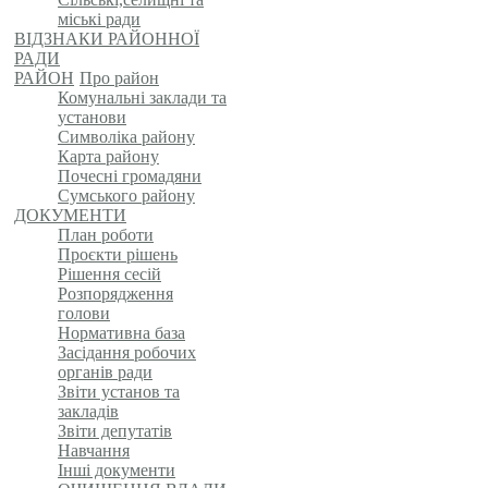
міські ради
ВІДЗНАКИ РАЙОННОЇ
РАДИ
РАЙОН
Про район
Комунальні заклади та
установи
Символіка району
Карта району
Почесні громадяни
Сумського району
ДОКУМЕНТИ
План роботи
Проєкти рішень
Рішення сесій
Розпорядження
голови
Нормативна база
Засідання робочих
органів ради
Звіти установ та
закладів
Звіти депутатів
Навчання
Інші документи