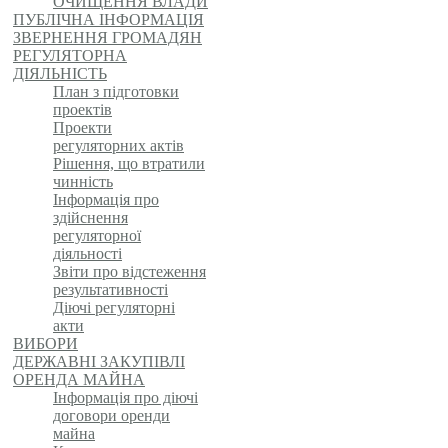
ОЧИЩЕННЯ ВЛАДИ
ПУБЛІЧНА ІНФОРМАЦІЯ
ЗВЕРНЕННЯ ГРОМАДЯН
РЕГУЛЯТОРНА
ДІЯЛЬНІСТЬ
План з підготовки
проектів
Проекти
регуляторних актів
Рішення, що втратили
чинність
Інформація про
здійснення
регуляторної
діяльності
Звіти про відстеження
результативності
Діючі регуляторні
акти
ВИБОРИ
ДЕРЖАВНІ ЗАКУПІВЛІ
ОРЕНДА МАЙНА
Інформація про діючі
договори оренди
майна