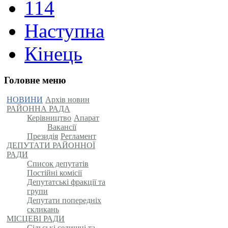
114
Наступна
Кінець
Головне меню
НОВИНИ
Архів новин
РАЙОННА РАДА
Керівництво
Апарат
Вакансії
Президія
Регламент
ДЕПУТАТИ РАЙОННОЇ
РАДИ
Список депутатів
Постійні комісії
Депутатські фракції та
групи
Депутати попередніх
скликань
МІСЦЕВІ РАДИ
Сільські,селищні та