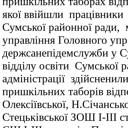
пришкільних таборах відп
якої ввійшли працівники 
Сумської районної ради,
управління Головного упр
держсанепідемслужби у Су
відділу освіти Сумської 
адміністрації здійсненили
пришкільних таборів від
Олексіївської, Н.Січанськ
Стецьківської ЗОШ І-ІІІ с