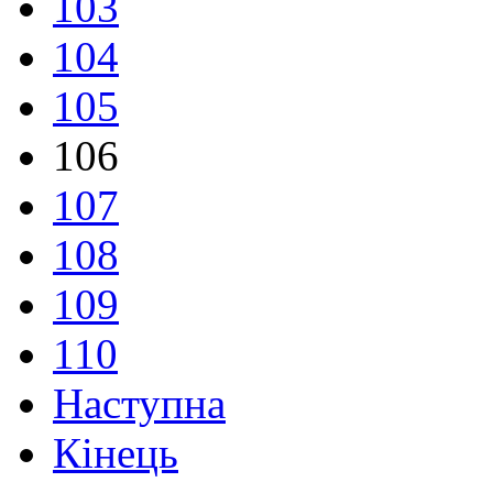
103
104
105
106
107
108
109
110
Наступна
Кінець