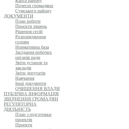
Карта району
Почесні громадяни
Сумського району
ДОКУМЕНТИ
План роботи
Проєкти рішень
Рішення сесій
Розпорядження
голови
Нормативна база
Засідання робочих
органів ради
Звіти установ та
закладів
Звіти депутатів
Навчання
Інші документи
ОЧИЩЕННЯ ВЛАДИ
ПУБЛІЧНА ІНФОРМАЦІЯ
ЗВЕРНЕННЯ ГРОМАДЯН
РЕГУЛЯТОРНА
ДІЯЛЬНІСТЬ
План з підготовки
проектів
Проекти