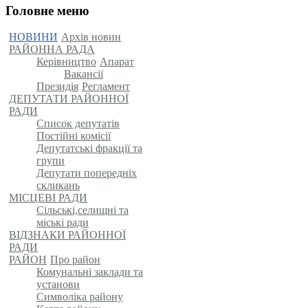
Головне меню
НОВИНИ
Архів новин
РАЙОННА РАДА
Керівництво
Апарат
Вакансії
Президія
Регламент
ДЕПУТАТИ РАЙОННОЇ
РАДИ
Список депутатів
Постійні комісії
Депутатські фракції та
групи
Депутати попередніх
скликань
МІСЦЕВІ РАДИ
Сільські,селищні та
міські ради
ВІДЗНАКИ РАЙОННОЇ
РАДИ
РАЙОН
Про район
Комунальні заклади та
установи
Символіка району