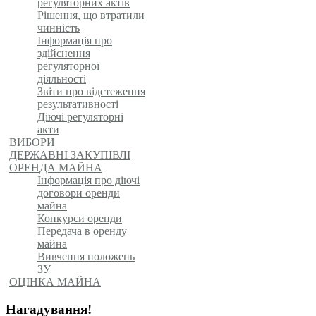
регуляторних актів
Рішення, що втратили
чинність
Інформація про
здійснення
регуляторної
діяльності
Звіти про відстеження
результативності
Діючі регуляторні
акти
ВИБОРИ
ДЕРЖАВНІ ЗАКУПІВЛІ
ОРЕНДА МАЙНА
Інформація про діючі
договори оренди
майна
Конкурси оренди
Передача в оренду
майна
Вивчення положень
ЗУ
ОЦІНКА МАЙНА
Нагадування!