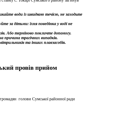
а ставку с. Токарі Сумського району загинув
никайте води із швидкою течією, не заходьте
те за дітьми: їхня поведінка у воді не
ів. Або терміново покличте допомогу.
на причина трагічних випадків.
вітрильників та інших плавзасобів.
ький провів прийом
 громадян голови Сумської районної ради