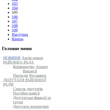
103
104
105
106
107
108
109
Наступна
Кінець
Головне меню
НОВИНИ
Архів новин
РАЙОННА РАДА
Керівництво
Апарат
Вакансії
Президія
Регламент
ДЕПУТАТИ РАЙОННОЇ
РАДИ
Список депутатів
Постійні комісії
Депутатські фракції та
групи
Депутати попередніх