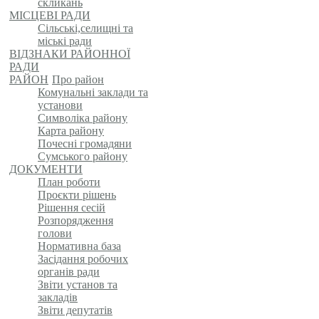
скликань
МІСЦЕВІ РАДИ
Сільські,селищні та
міські ради
ВІДЗНАКИ РАЙОННОЇ
РАДИ
РАЙОН
Про район
Комунальні заклади та
установи
Символіка району
Карта району
Почесні громадяни
Сумського району
ДОКУМЕНТИ
План роботи
Проєкти рішень
Рішення сесій
Розпорядження
голови
Нормативна база
Засідання робочих
органів ради
Звіти установ та
закладів
Звіти депутатів