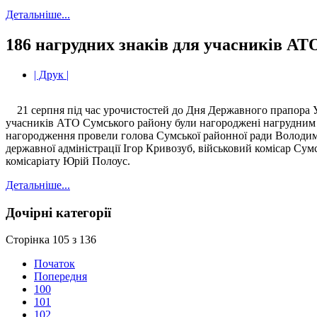
Детальніше...
186 нагрудних знаків для учасників АТ
| Друк |
21 серпня під час урочистостей до Дня Державного прапора У
учасників АТО Сумського району були нагороджені нагрудни
нагородження провели голова Сумської районної ради Володим
державної адміністрації Ігор Кривозуб, військовий комісар Сум
комісаріату Юрій Полоус.
Детальніше...
Дочірні категорії
Сторінка 105 з 136
Початок
Попередня
100
101
102