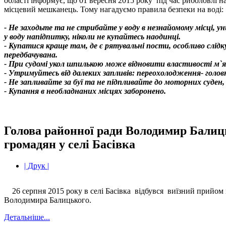
області інформує, що 01 вересня 2015 року під час риболовлі н
місцевий мешканець. Тому нагадуємо правила безпеки на воді:
-
Не заходьте та не стрибайте у воду в незнайомому місці, у
у воду напідпитку, ніколи не купайтесь наодинці.
-
Купатися краще там, де є рятувальні пости, особливо слідкуй
передбачувана.
-
При судомі укол шпилькою може відновити властивості м`яз
-
Утримуйтесь від далеких запливів: переохолодження- голов
-
Не запливайте за буї та не підпливайте до моторних суден, 
-
Купання в необладнаних місцях заборонено.
Голова районної ради Володимир Балиц
громадян у селі Басівка
| Друк |
26 серпня 2015 року в селі Басівка відбувся виїзний прийом
Володимира Балицького.
Детальніше...