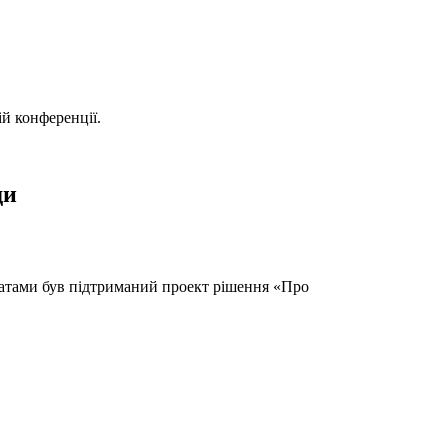
й конференції.
ди
татами був підтриманий проект рішення «Про