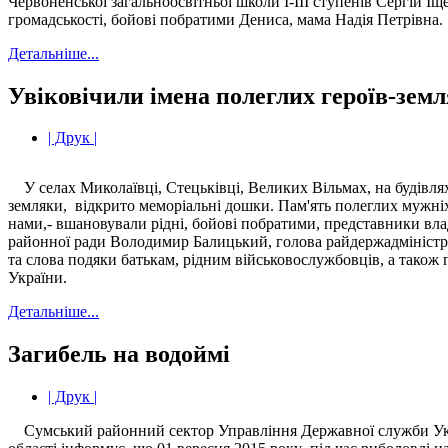
Червоненської загальноосвітньої школи І-ІІІ ступенів Сергій Іщ
громадськості, бойові побратими Дениса, мама Надія Петрівна.
Детальніше...
Увіковічили імена полеглих героїв-земл
| Друк |
У селах Миколаївці, Стецьківці, Великих Вільмах, на будівлях 
земляки, відкрито меморіальні дошки. Пам'ять полеглих мужніх 
нами,- вшановували рідні, бойові побратими, представники влади
районної ради Володимир Балицький, голова райдержадміністра
та слова подяки батькам, рідним військовослужбовців, а також 
України.
Детальніше...
Загибель на водоймі
| Друк |
Сумський районний сектор Управління Державної служби Укр