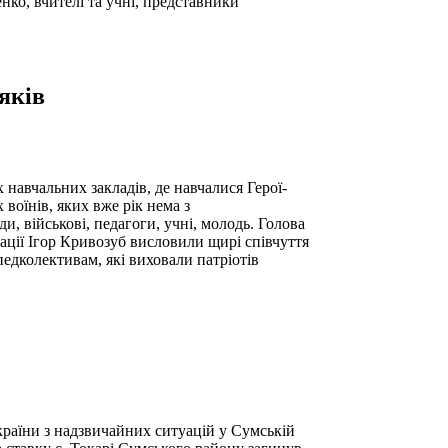
енко, вчителі та учні, представники
яків
навчальних закладів, де навчалися Герої-
воїнів, яких вже рік нема з
, військові, педагоги, учні, молодь. Голова
ції Ігор Кривозуб висловили щирі співчуття
педколективам, які виховали патріотів
аїни з надзвичайних ситуацій у Сумській