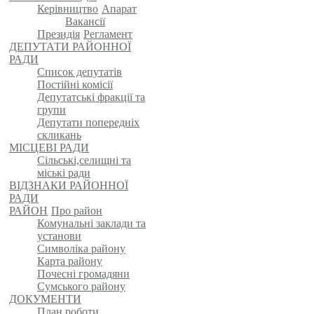
Керівництво
Апарат
Вакансії
Президія
Регламент
ДЕПУТАТИ РАЙОННОЇ
РАДИ
Список депутатів
Постійні комісії
Депутатські фракції та
групи
Депутати попередніх
скликань
МІСЦЕВІ РАДИ
Сільські,селищні та
міські ради
ВІДЗНАКИ РАЙОННОЇ
РАДИ
РАЙОН
Про район
Комунальні заклади та
установи
Символіка району
Карта району
Почесні громадяни
Сумського району
ДОКУМЕНТИ
План роботи