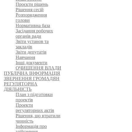
Проєкти рішень
Рішення сесій
Розпорядження
голови
Нормативна база
Засідання робочих
органів ради
Звіти установ та
закладів
Звіти депутатів
Навчання
Інші документи
ОЧИЩЕННЯ ВЛАДИ
ПУБЛІЧНА ІНФОРМАЦІЯ
ЗВЕРНЕННЯ ГРОМАДЯН
РЕГУЛЯТОРНА
ДІЯЛЬНІСТЬ
План з підготовки
проектів
Проекти
регуляторних актів
Рішення, що втратили
чинність
Інформація про
здійснення