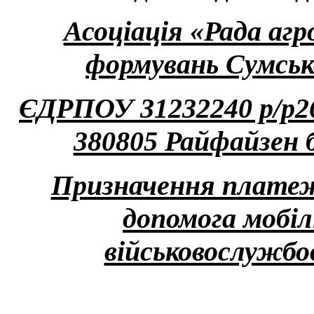
Асоціація «Рада аг
формувань Сумськ
ЄДРПОУ 31232240 р/р
380805 Райфайзен 
Призначення платеж
допомога мобіл
військовослужбо