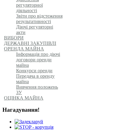
регуляторної
діяльності
Звіти про відстеження
результативності
Діючі регуляторні
акти
ВИБОРИ
ДЕРЖАВНІ ЗАКУПІВЛІ
ОРЕНДА МАЙНА
Інформація про діючі
договори оренди
майна
Конкурси оренди
Передача в оренду
майна
Вивчення положень
ЗУ
ОЦІНКА МАЙНА
Нагадування!