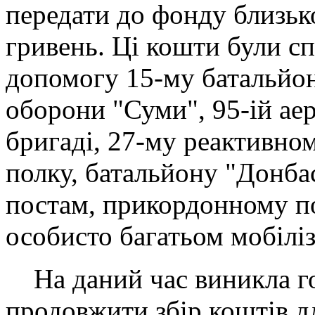
передати до фонду близьк
гривень. Ці кошти були с
допомогу 15-му батальйон
оборони "Суми", 95-ій ае
бригаді, 27-му реактивно
полку, батальйону "Донба
постам, прикордонному п
особисто багатьом мобілі
На даний час виникла го
продовжити збір коштів д