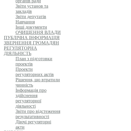
органів ради
Звіти установ та
закладів
Звіти депутатів
Навчання
Інші документи
ОЧИЩЕННЯ ВЛАДИ
ПУБЛІЧНА ІНФОРМАЦІЯ
ЗВЕРНЕННЯ ГРОМАДЯН
РЕГУЛЯТОРНА
ДІЯЛЬНІСТЬ
План з підготовки
проектів
Проекти
регуляторних актів
Рішення, що втратили
чинність
Інформація про
здійснення
регуляторної
діяльності
Звіти про відстеження
результативності
Діючі регуляторні
акти