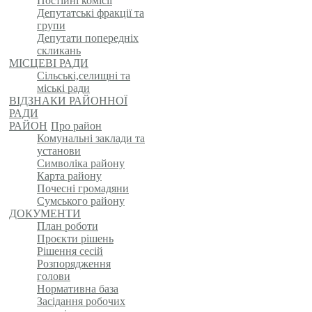
Постійні комісії
Депутатські фракції та
групи
Депутати попередніх
скликань
МІСЦЕВІ РАДИ
Сільські,селищні та
міські ради
ВІДЗНАКИ РАЙОННОЇ
РАДИ
РАЙОН
Про район
Комунальні заклади та
установи
Символіка району
Карта району
Почесні громадяни
Сумського району
ДОКУМЕНТИ
План роботи
Проєкти рішень
Рішення сесій
Розпорядження
голови
Нормативна база
Засідання робочих