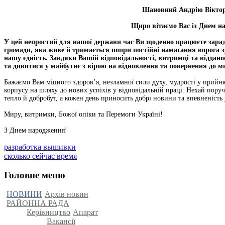
Шановний Андрію Вікто
Щиро вітаємо Вас із Днем н
У цей непростий для нашої держави час Ви щоденно працюєте зара
громади, яка живе й тримається попри постійні намагання ворога 
нашу єдність. Завдяки Вашій відповідальності, витримці та віддан
та дивитися у майбутнє з вірою на відновлення та повернення до м
Бажаємо Вам міцного здоров’я, незламної сили духу, мудрості у прийня
корпусу на шляху до нових успіхів у відповідальній праці. Нехай пору
тепло й добробут, а кожен день приносить добрі новини та впевненість
Миру, витримки, Божої опіки та Перемоги Україні!
З Днем народження!
разработка вышивки
сколько сейчас время
Головне меню
НОВИНИ
Архів новин
РАЙОННА РАДА
Керівництво
Апарат
Вакансії