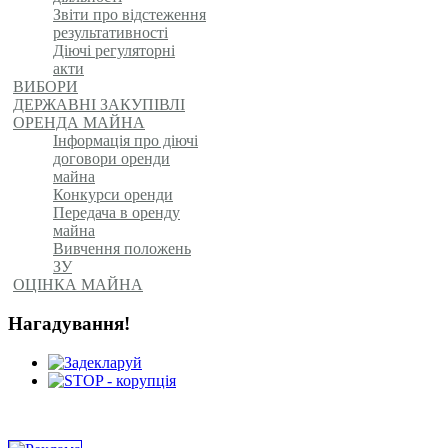
Звіти про відстеження
результативності
Діючі регуляторні
акти
ВИБОРИ
ДЕРЖАВНІ ЗАКУПІВЛІ
ОРЕНДА МАЙНА
Інформація про діючі
договори оренди
майна
Конкурси оренди
Передача в оренду
майна
Вивчення положень
ЗУ
ОЦІНКА МАЙНА
Нагадування!