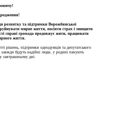
ровичу!
ародження!
ди розвитку та підтримки Ворожбянської
зруйнувати мирне життя, посіяти страх і знищити
ості справі громада продовжує жити, працювати
ирного життя.
тті рішень, підтримки однодумців та депутатського
ч завжди будуть надійні люди, у родині панують
 у завтрашньому дні.