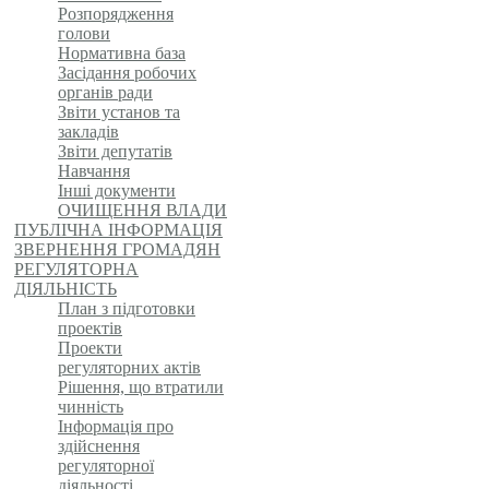
Розпорядження
голови
Нормативна база
Засідання робочих
органів ради
Звіти установ та
закладів
Звіти депутатів
Навчання
Інші документи
ОЧИЩЕННЯ ВЛАДИ
ПУБЛІЧНА ІНФОРМАЦІЯ
ЗВЕРНЕННЯ ГРОМАДЯН
РЕГУЛЯТОРНА
ДІЯЛЬНІСТЬ
План з підготовки
проектів
Проекти
регуляторних актів
Рішення, що втратили
чинність
Інформація про
здійснення
регуляторної
діяльності