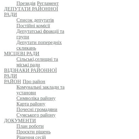
Президія
Регламент
ДЕПУТАТИ РАЙОННОЇ
РАДИ
Список депутатів
Постійні комісії
Депутатські фракції та
групи
Депутати попередніх
скликань
МІСЦЕВІ РАДИ
Сільські,селищні та
міські ради
ВІДЗНАКИ РАЙОННОЇ
РАДИ
РАЙОН
Про район
Комунальні заклади та
установи
Символіка району
Карта району
Почесні громадяни
Сумського району
ДОКУМЕНТИ
План роботи
Проєкти рішень
Рішення сесій