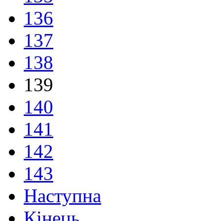
136
137
138
139
140
141
142
143
Наступна
Кінець