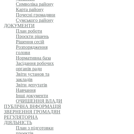
Символіка району
Карта району
Почесні громадяни
Сумського району
ДОКУМЕНТИ
План роботи
Проєкти рішень
Рішення сесій
Розпорядження
голови
Нормативна база
Засідання робочих
органів ради
Звіти установ та
закладів
Звіти депутатів
Навчання
Інші документи
ОЧИЩЕННЯ ВЛАДИ
ПУБЛІЧНА ІНФОРМАЦІЯ
ЗВЕРНЕННЯ ГРОМАДЯН
РЕГУЛЯТОРНА
ДІЯЛЬНІСТЬ
План з підготовки
проектів