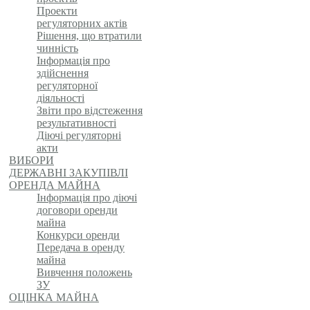
Проекти
регуляторних актів
Рішення, що втратили
чинність
Інформація про
здійснення
регуляторної
діяльності
Звіти про відстеження
результативності
Діючі регуляторні
акти
ВИБОРИ
ДЕРЖАВНІ ЗАКУПІВЛІ
ОРЕНДА МАЙНА
Інформація про діючі
договори оренди
майна
Конкурси оренди
Передача в оренду
майна
Вивчення положень
ЗУ
ОЦІНКА МАЙНА