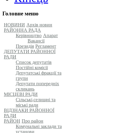
Головне меню
НОВИНИ
Архів новин
РАЙОННА РАДА
Керівництво
Апарат
Вакансії
Президія
Регламент
ДЕПУТАТИ РАЙОННОЇ
РАДИ
Список депутатів
Постійні комісії
Депутатські фракції та
групи
Депутати попередніх
скликань
МІСЦЕВІ РАДИ
Сільські,селищні та
міські ради
ВІДЗНАКИ РАЙОННОЇ
РАДИ
РАЙОН
Про район
Комунальні заклади та
установи