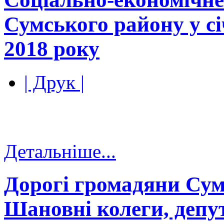
Сумського району у сі
2018 року
| Друк |
Детальніше...
Дорогі громадяни Сум
Шановні колеги, депу