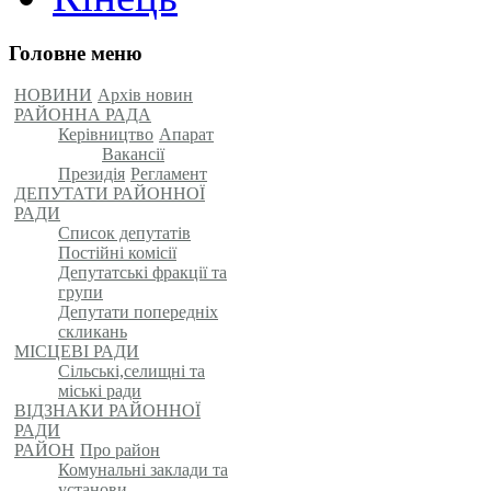
Головне меню
НОВИНИ
Архів новин
РАЙОННА РАДА
Керівництво
Апарат
Вакансії
Президія
Регламент
ДЕПУТАТИ РАЙОННОЇ
РАДИ
Список депутатів
Постійні комісії
Депутатські фракції та
групи
Депутати попередніх
скликань
МІСЦЕВІ РАДИ
Сільські,селищні та
міські ради
ВІДЗНАКИ РАЙОННОЇ
РАДИ
РАЙОН
Про район
Комунальні заклади та
установи