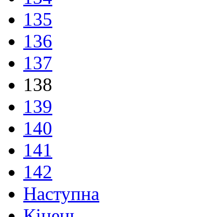
135
136
137
138
139
140
141
142
Наступна
Кінець