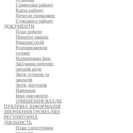
Символіка району
Карта району
Почесні громадяни
Сумського району
ДОКУМЕНТИ
План роботи
Проєкти рішень
Рішення сесій
Розпорядження
голови
Нормативна база
Засідання робочих
органів ради
Звіти установ та
закладів
Звіти депутатів
Навчання
Інші документи
ОЧИЩЕННЯ ВЛАДИ
ПУБЛІЧНА ІНФОРМАЦІЯ
ЗВЕРНЕННЯ ГРОМАДЯН
РЕГУЛЯТОРНА
ДІЯЛЬНІСТЬ
План з підготовки