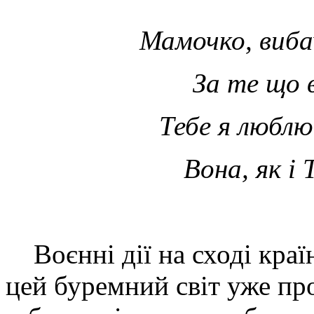
Мамочко, вибач
За те що 
Тебе я люблю
Вона, як і 
Воєнні дії на сході краї
цей буремний світ уже пр