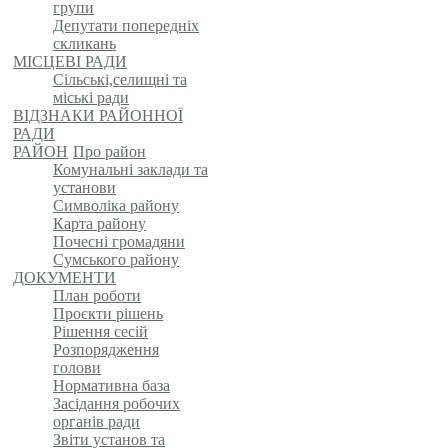
групи
Депутати попередніх
скликань
МІСЦЕВІ РАДИ
Сільські,селищні та
міські ради
ВІДЗНАКИ РАЙОННОЇ
РАДИ
РАЙОН
Про район
Комунальні заклади та
установи
Символіка району
Карта району
Почесні громадяни
Сумського району
ДОКУМЕНТИ
План роботи
Проєкти рішень
Рішення сесій
Розпорядження
голови
Нормативна база
Засідання робочих
органів ради
Звіти установ та