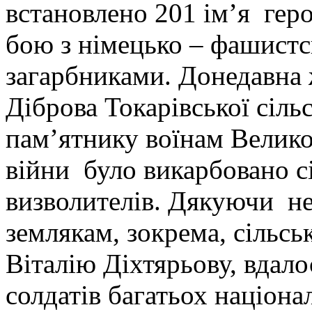
встановлено 201 ім’я геро
бою з німецько – фашист
загарбниками. Донедавна 
Діброва Токарівської сіль
пам’ятнику воїнам Велико
війни було викарбовано с
визволителів. Дякуючи 
землякам, зокрема, сільсь
Віталію Діхтярьову, вдало
солдатів багатьох націона