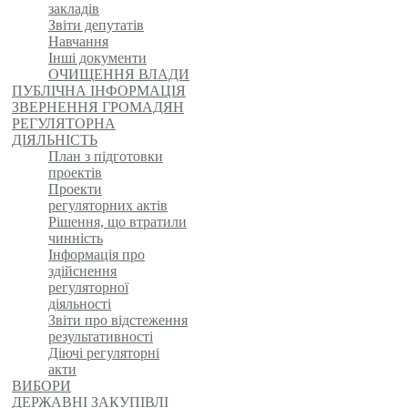
закладів
Звіти депутатів
Навчання
Інші документи
ОЧИЩЕННЯ ВЛАДИ
ПУБЛІЧНА ІНФОРМАЦІЯ
ЗВЕРНЕННЯ ГРОМАДЯН
РЕГУЛЯТОРНА
ДІЯЛЬНІСТЬ
План з підготовки
проектів
Проекти
регуляторних актів
Рішення, що втратили
чинність
Інформація про
здійснення
регуляторної
діяльності
Звіти про відстеження
результативності
Діючі регуляторні
акти
ВИБОРИ
ДЕРЖАВНІ ЗАКУПІВЛІ