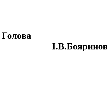
Гол
І.В.Бояринов