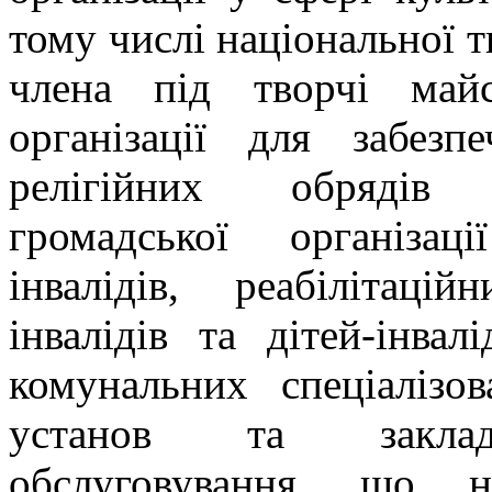
тому числі національної тв
члена під творчі майст
організації для забезп
релігійних обрядів
громадської організац
інвалідів, реабілітаці
інвалідів та дітей-інвал
комунальних спеціалізов
установ та заклад
обслуговування, що н