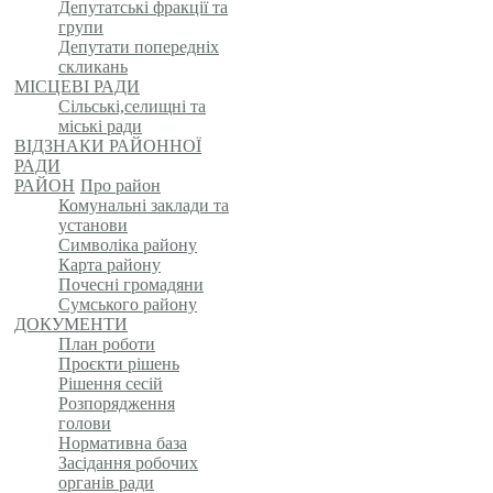
Депутатські фракції та
групи
Депутати попередніх
скликань
МІСЦЕВІ РАДИ
Сільські,селищні та
міські ради
ВІДЗНАКИ РАЙОННОЇ
РАДИ
РАЙОН
Про район
Комунальні заклади та
установи
Символіка району
Карта району
Почесні громадяни
Сумського району
ДОКУМЕНТИ
План роботи
Проєкти рішень
Рішення сесій
Розпорядження
голови
Нормативна база
Засідання робочих
органів ради