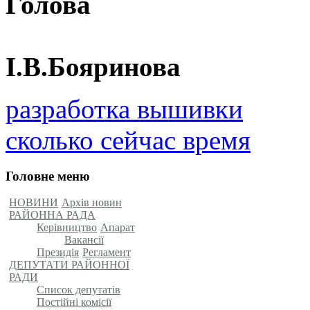
Голов
І.В.Бояринова
разработка вышивки
сколько сейчас время
Головне меню
НОВИНИ
Архів новин
РАЙОННА РАДА
Керівництво
Апарат
Вакансії
Президія
Регламент
ДЕПУТАТИ РАЙОННОЇ
РАДИ
Список депутатів
Постійні комісії