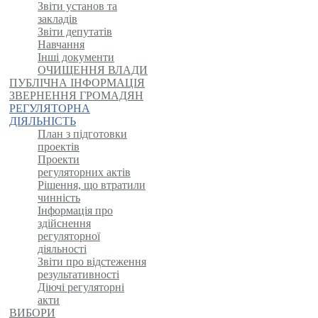
Звіти установ та
закладів
Звіти депутатів
Навчання
Інші документи
ОЧИЩЕННЯ ВЛАДИ
ПУБЛІЧНА ІНФОРМАЦІЯ
ЗВЕРНЕННЯ ГРОМАДЯН
РЕГУЛЯТОРНА
ДІЯЛЬНІСТЬ
План з підготовки
проектів
Проекти
регуляторних актів
Рішення, що втратили
чинність
Інформація про
здійснення
регуляторної
діяльності
Звіти про відстеження
результативності
Діючі регуляторні
акти
ВИБОРИ