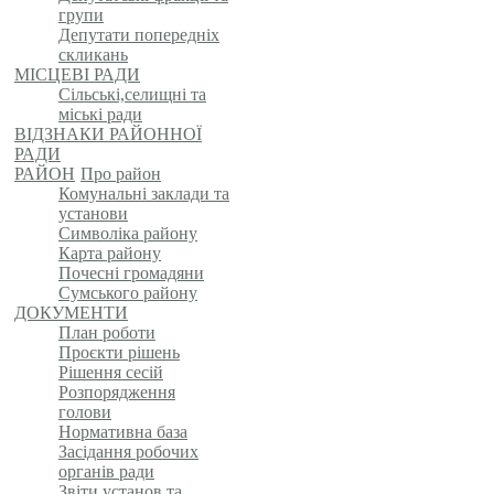
групи
Депутати попередніх
скликань
МІСЦЕВІ РАДИ
Сільські,селищні та
міські ради
ВІДЗНАКИ РАЙОННОЇ
РАДИ
РАЙОН
Про район
Комунальні заклади та
установи
Символіка району
Карта району
Почесні громадяни
Сумського району
ДОКУМЕНТИ
План роботи
Проєкти рішень
Рішення сесій
Розпорядження
голови
Нормативна база
Засідання робочих
органів ради
Звіти установ та