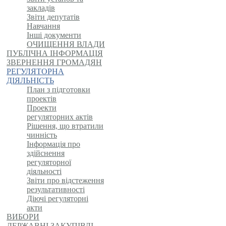
закладів
Звіти депутатів
Навчання
Інші документи
ОЧИЩЕННЯ ВЛАДИ
ПУБЛІЧНА ІНФОРМАЦІЯ
ЗВЕРНЕННЯ ГРОМАДЯН
РЕГУЛЯТОРНА
ДІЯЛЬНІСТЬ
План з підготовки
проектів
Проекти
регуляторних актів
Рішення, що втратили
чинність
Інформація про
здійснення
регуляторної
діяльності
Звіти про відстеження
результативності
Діючі регуляторні
акти
ВИБОРИ
ДЕРЖАВНІ ЗАКУПІВЛІ