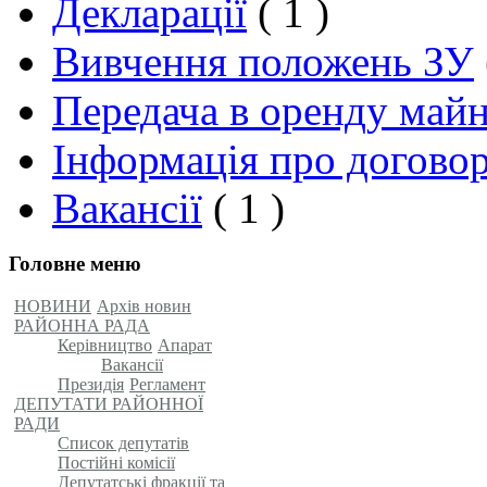
Декларації
( 1 )
Вивчення положень ЗУ
Передача в оренду май
Інформація про догово
Вакансії
( 1 )
Головне меню
НОВИНИ
Архів новин
РАЙОННА РАДА
Керівництво
Апарат
Вакансії
Президія
Регламент
ДЕПУТАТИ РАЙОННОЇ
РАДИ
Список депутатів
Постійні комісії
Депутатські фракції та