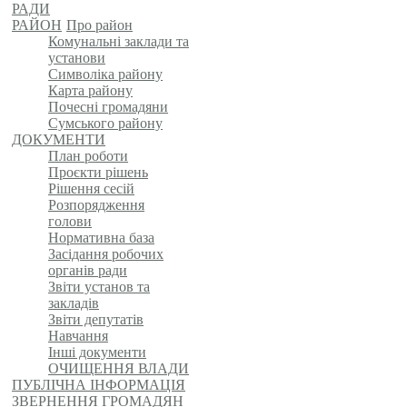
РАДИ
РАЙОН
Про район
Комунальні заклади та
установи
Символіка району
Карта району
Почесні громадяни
Сумського району
ДОКУМЕНТИ
План роботи
Проєкти рішень
Рішення сесій
Розпорядження
голови
Нормативна база
Засідання робочих
органів ради
Звіти установ та
закладів
Звіти депутатів
Навчання
Інші документи
ОЧИЩЕННЯ ВЛАДИ
ПУБЛІЧНА ІНФОРМАЦІЯ
ЗВЕРНЕННЯ ГРОМАДЯН