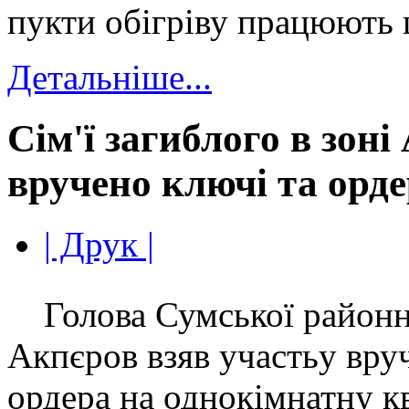
пукти обігріву працюють 
Детальніше...
Сім'ї загиблого в зон
вручено ключі та орде
| Друк |
Голова Сумської районн
Акпєров взяв участьу вру
ордера на однокімнатну к