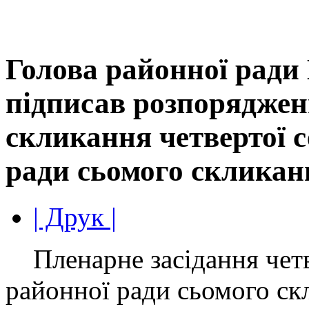
Голова районної ради
підписав розпоряджен
скликання четвертої с
ради сьомого скликан
| Друк |
Пленарне засідання четве
районної ради сьомого ск