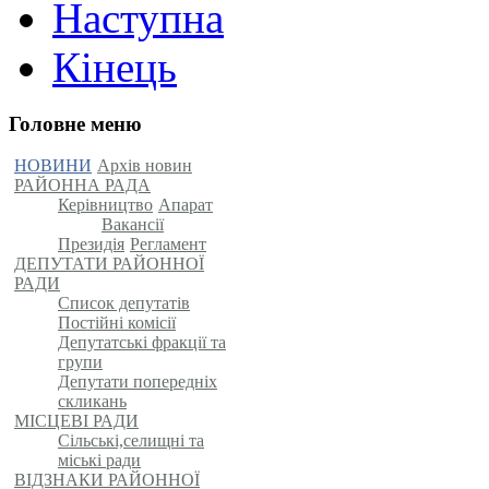
Наступна
Кінець
Головне меню
НОВИНИ
Архів новин
РАЙОННА РАДА
Керівництво
Апарат
Вакансії
Президія
Регламент
ДЕПУТАТИ РАЙОННОЇ
РАДИ
Список депутатів
Постійні комісії
Депутатські фракції та
групи
Депутати попередніх
скликань
МІСЦЕВІ РАДИ
Сільські,селищні та
міські ради
ВІДЗНАКИ РАЙОННОЇ