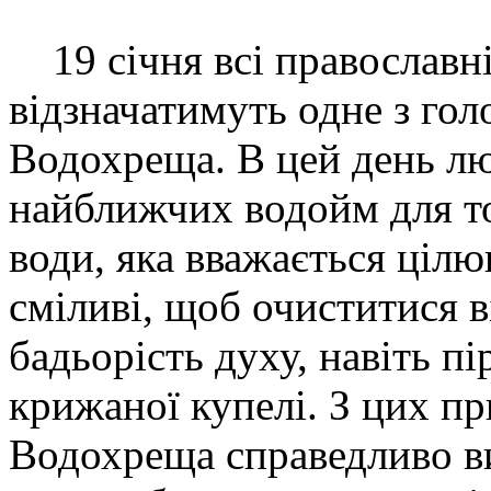
19 січня всі православн
відзначатимуть одне з гол
Водохреща. В цей день л
найближчих водойм для т
води, яка вважається ціл
сміливі, щоб очиститися ві
бадьорість духу, навіть п
крижаної купелі. З цих пр
Водохреща справедливо в