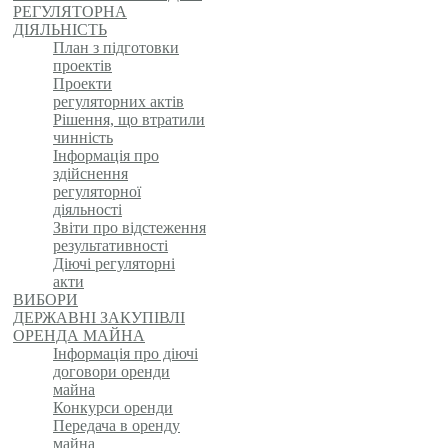
РЕГУЛЯТОРНА
ДІЯЛЬНІСТЬ
План з підготовки
проектів
Проекти
регуляторних актів
Рішення, що втратили
чинність
Інформація про
здійснення
регуляторної
діяльності
Звіти про відстеження
результативності
Діючі регуляторні
акти
ВИБОРИ
ДЕРЖАВНІ ЗАКУПІВЛІ
ОРЕНДА МАЙНА
Інформація про діючі
договори оренди
майна
Конкурси оренди
Передача в оренду
майна