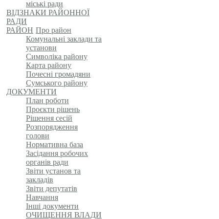
міські ради
ВІДЗНАКИ РАЙОННОЇ
РАДИ
РАЙОН
Про район
Комунальні заклади та
установи
Символіка району
Карта району
Почесні громадяни
Сумського району
ДОКУМЕНТИ
План роботи
Проєкти рішень
Рішення сесій
Розпорядження
голови
Нормативна база
Засідання робочих
органів ради
Звіти установ та
закладів
Звіти депутатів
Навчання
Інші документи
ОЧИЩЕННЯ ВЛАДИ