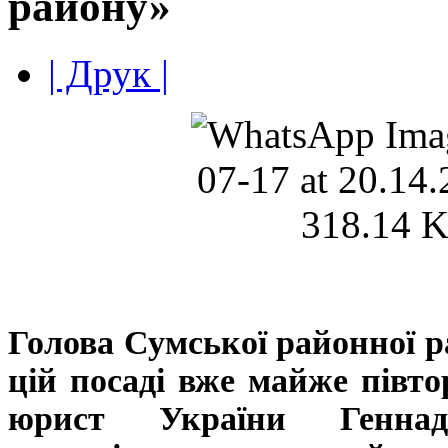
району»
| Друк |
Голова Сумської районної р
цій посаді вже майже півто
юрист України Генна