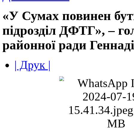
«У Сумах повинен бут
підрозділ ДФТГ», – го
районної ради Геннад
| Друк |