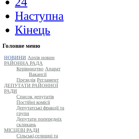
24
Наступна
Кінець
Головне меню
НОВИНИ
Архів новин
РАЙОННА РАДА
Керівництво
Апарат
Вакансії
Президія
Регламент
ДЕПУТАТИ РАЙОННОЇ
РАДИ
Список депутатів
Постійні комісії
Депутатські фракції та
групи
Депутати попередніх
скликань
МІСЦЕВІ РАДИ
Сільські,селищні та