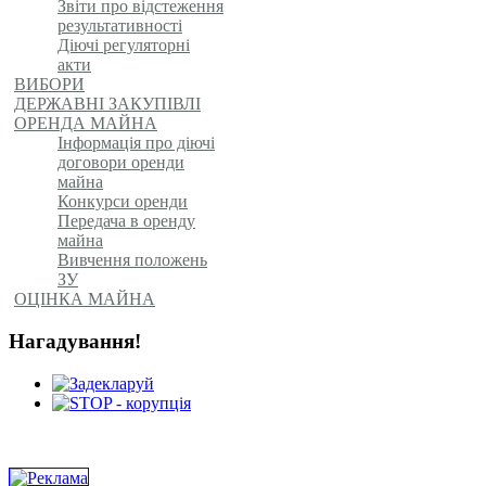
Звіти про відстеження
результативності
Діючі регуляторні
акти
ВИБОРИ
ДЕРЖАВНІ ЗАКУПІВЛІ
ОРЕНДА МАЙНА
Інформація про діючі
договори оренди
майна
Конкурси оренди
Передача в оренду
майна
Вивчення положень
ЗУ
ОЦІНКА МАЙНА
Нагадування!