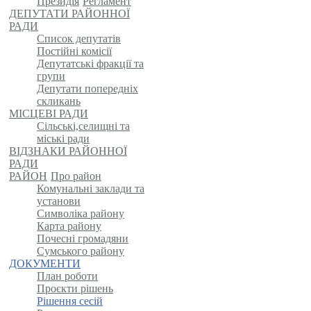
Президія
Регламент
ДЕПУТАТИ РАЙОННОЇ
РАДИ
Список депутатів
Постійні комісії
Депутатські фракції та
групи
Депутати попередніх
скликань
МІСЦЕВІ РАДИ
Сільські,селищні та
міські ради
ВІДЗНАКИ РАЙОННОЇ
РАДИ
РАЙОН
Про район
Комунальні заклади та
установи
Символіка району
Карта району
Почесні громадяни
Сумського району
ДОКУМЕНТИ
План роботи
Проєкти рішень
Рішення сесій