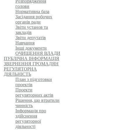
Розпорядження
голови
Нормативна база
Засідання робочих
органів ради
Звіти установ та
закладів
Звіти депутатів
Навчання
Інші документи
ОЧИЩЕННЯ ВЛАДИ
ПУБЛІЧНА ІНФОРМАЦІЯ
ЗВЕРНЕННЯ ГРОМАДЯН
РЕГУЛЯТОРНА
ДІЯЛЬНІСТЬ
План з підготовки
проектів
Проекти
регуляторних актів
Рішення, що втратили
чинність
Інформація про
здійснення
регуляторної
діяльності