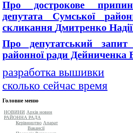
Про дострокове прип
депутата Сумської
район
скликання
Дмитренко Надії
Про депутатський запит
районної ради Дейниченка 
разработка вышивки
сколько сейчас время
Головне меню
НОВИНИ
Архів новин
РАЙОННА РАДА
Керівництво
Апарат
Вакансії