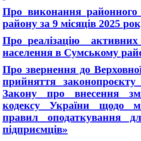
Про
виконання районного
району
за 9 місяців 2025 ро
Про
реалізацію
активн
и
населення
в Сумському рай
Про звернення до Верховно
прийняття законопроєкт
Закону про внесення зм
кодексу України щодо м
правил оподаткування дл
підприємців»