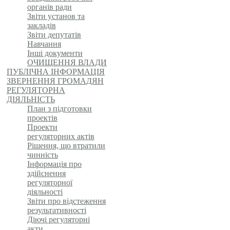
органів ради
Звіти установ та
закладів
Звіти депутатів
Навчання
Інші документи
ОЧИЩЕННЯ ВЛАДИ
ПУБЛІЧНА ІНФОРМАЦІЯ
ЗВЕРНЕННЯ ГРОМАДЯН
РЕГУЛЯТОРНА
ДІЯЛЬНІСТЬ
План з підготовки
проектів
Проекти
регуляторних актів
Рішення, що втратили
чинність
Інформація про
здійснення
регуляторної
діяльності
Звіти про відстеження
результативності
Діючі регуляторні
акти