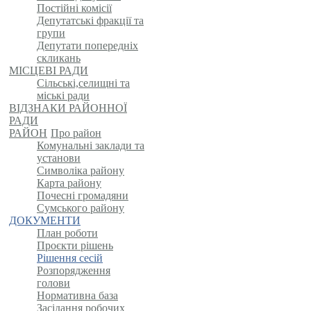
Постійні комісії
Депутатські фракції та
групи
Депутати попередніх
скликань
МІСЦЕВІ РАДИ
Сільські,селищні та
міські ради
ВІДЗНАКИ РАЙОННОЇ
РАДИ
РАЙОН
Про район
Комунальні заклади та
установи
Символіка району
Карта району
Почесні громадяни
Сумського району
ДОКУМЕНТИ
План роботи
Проєкти рішень
Рішення сесій
Розпорядження
голови
Нормативна база
Засідання робочих