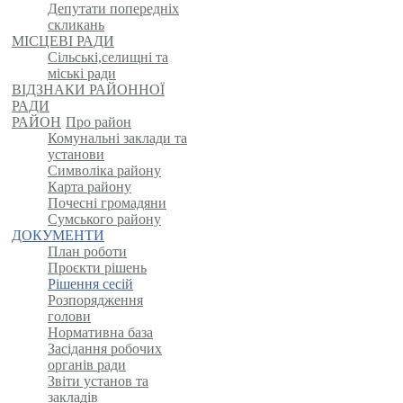
Депутати попередніх
скликань
МІСЦЕВІ РАДИ
Сільські,селищні та
міські ради
ВІДЗНАКИ РАЙОННОЇ
РАДИ
РАЙОН
Про район
Комунальні заклади та
установи
Символіка району
Карта району
Почесні громадяни
Сумського району
ДОКУМЕНТИ
План роботи
Проєкти рішень
Рішення сесій
Розпорядження
голови
Нормативна база
Засідання робочих
органів ради
Звіти установ та
закладів