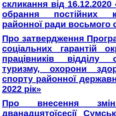
скликання від 16.12.2020
обрання постійних к
районної ради восьмого 
Про затвердження Прог
соціальних гарантій
ок
працівників
відділу о
туризму, охорони здо
спорту
районної державно
2022 рік»
Про внесення
зм
дванадцятої
сесії Сумсь