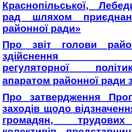
Краснопільської, Лебед
рад шляхом приєднан
районної ради»
Про звіт голови рай
здійснення 
регуляторної
політ
апаратом районної
ради з
Про
затвердження П
ро
заходів
щодо відзначен
громадян, трудов
колективів,
представниц