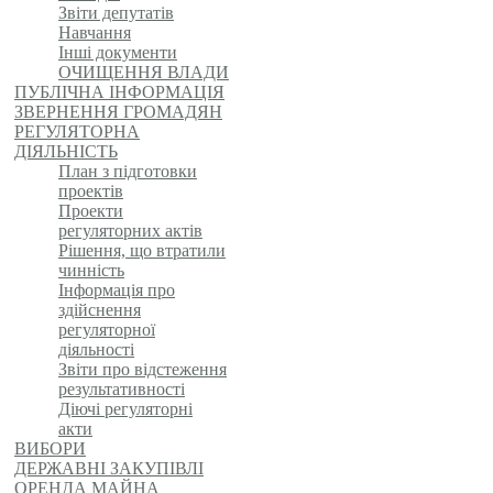
Звіти депутатів
Навчання
Інші документи
ОЧИЩЕННЯ ВЛАДИ
ПУБЛІЧНА ІНФОРМАЦІЯ
ЗВЕРНЕННЯ ГРОМАДЯН
РЕГУЛЯТОРНА
ДІЯЛЬНІСТЬ
План з підготовки
проектів
Проекти
регуляторних актів
Рішення, що втратили
чинність
Інформація про
здійснення
регуляторної
діяльності
Звіти про відстеження
результативності
Діючі регуляторні
акти
ВИБОРИ
ДЕРЖАВНІ ЗАКУПІВЛІ
ОРЕНДА МАЙНА