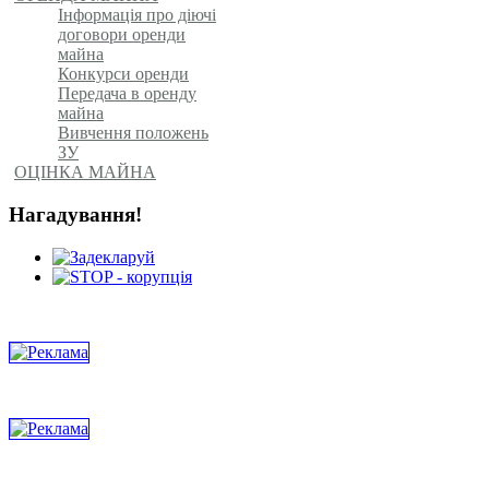
Інформація про діючі
договори оренди
майна
Конкурси оренди
Передача в оренду
майна
Вивчення положень
ЗУ
ОЦІНКА МАЙНА
Нагадування!