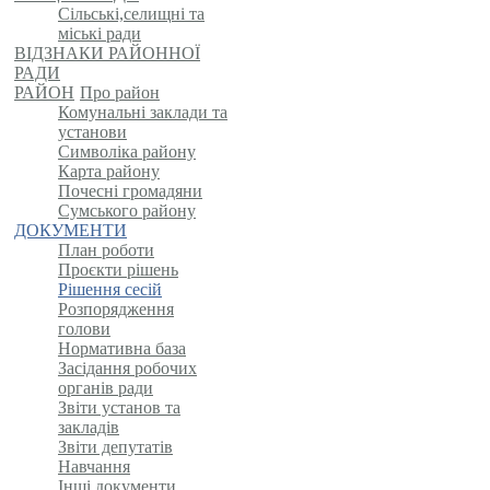
Сільські,селищні та
міські ради
ВІДЗНАКИ РАЙОННОЇ
РАДИ
РАЙОН
Про район
Комунальні заклади та
установи
Символіка району
Карта району
Почесні громадяни
Сумського району
ДОКУМЕНТИ
План роботи
Проєкти рішень
Рішення сесій
Розпорядження
голови
Нормативна база
Засідання робочих
органів ради
Звіти установ та
закладів
Звіти депутатів
Навчання
Інші документи