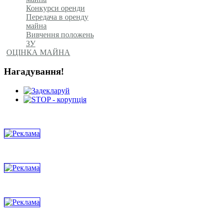
Конкурси оренди
Передача в оренду
майна
Вивчення положень
ЗУ
ОЦІНКА МАЙНА
Нагадування!