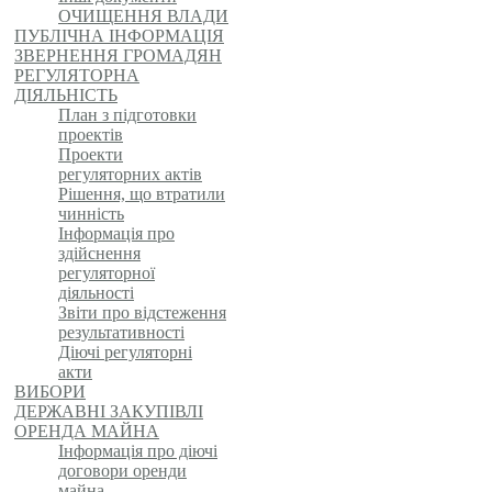
ОЧИЩЕННЯ ВЛАДИ
ПУБЛІЧНА ІНФОРМАЦІЯ
ЗВЕРНЕННЯ ГРОМАДЯН
РЕГУЛЯТОРНА
ДІЯЛЬНІСТЬ
План з підготовки
проектів
Проекти
регуляторних актів
Рішення, що втратили
чинність
Інформація про
здійснення
регуляторної
діяльності
Звіти про відстеження
результативності
Діючі регуляторні
акти
ВИБОРИ
ДЕРЖАВНІ ЗАКУПІВЛІ
ОРЕНДА МАЙНА
Інформація про діючі
договори оренди
майна