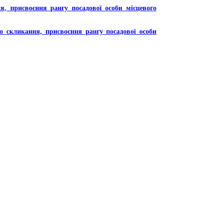
, присвоєння рангу посадової особи місцевого
о скликання, присвоєння рангу посадової особи