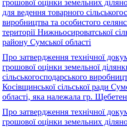
грошової оцінки земельних діляно
для ведення товарного сільського
виробництва та особистого селянс
території Нижньосироватської сіл
району Сумської області
Про затвердження технічної докум
грошової оцінки земельної ділянк
сільськогосподарського виробницт
Косівщинської сільської ради Сум
області, яка належала гр. Щебетенк
Про затвердження технічної докум
грошової оцінки земельних ділян