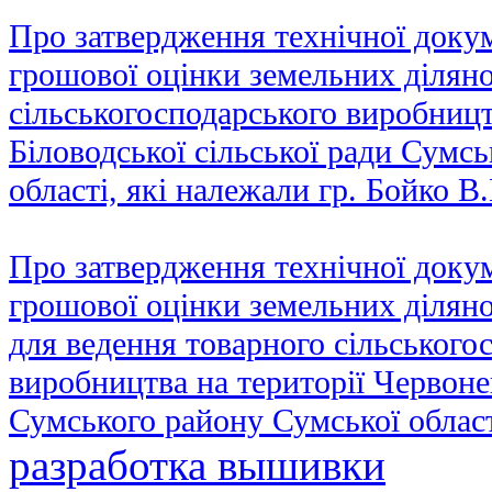
Про затвердження технічної докум
грошової оцінки земельних діляно
сільськогосподарського виробницт
Біловодської сільської ради Сумс
області, які належали гр. Бойко В
Про затвердження технічної докум
грошової оцінки земельних ділянок
для ведення товарного сільського
виробництва на території Червонен
Сумського району Сумської облас
разработка вышивки