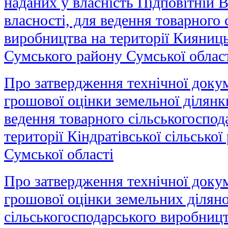
наданих у власність Підповітній В
власності, для ведення товарного 
виробництва на території Кияниць
Сумського району Сумської облас
Про затвердження технічної докум
грошової оцінки земельної ділянк
ведення товарного сільськогоспод
території Кіндратівської сільсько
Сумської області
Про затвердження технічної докум
грошової оцінки земельних діляно
сільськогосподарського виробницт