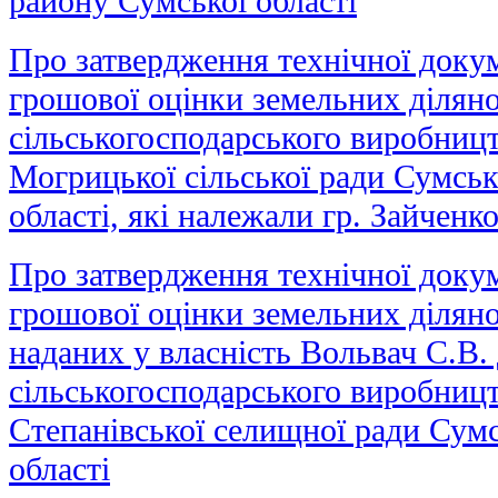
району Сумської області
Про затвердження технічної докум
грошової оцінки земельних діляно
сільськогосподарського виробницт
Могрицької сільської ради Сумсь
області, які належали гр. Зайченко
Про затвердження технічної докум
грошової оцінки земельних ділянок
наданих у власність Вольвач С.В.
сільськогосподарського виробницт
Степанівської селищної ради Сум
області