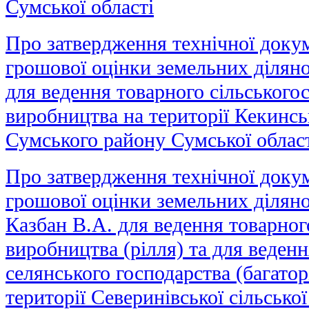
Сумської області
Про затвердження технічної докум
грошової оцінки земельних ділян
для ведення товарного сільського
виробництва на території Кекинськ
Сумського району Сумської облас
Про затвердження технічної докум
грошової оцінки земельних діляно
Казбан В.А. для ведення товарног
виробництва (рілля) та для веден
селянського господарства (багатор
території Северинівської сільсько