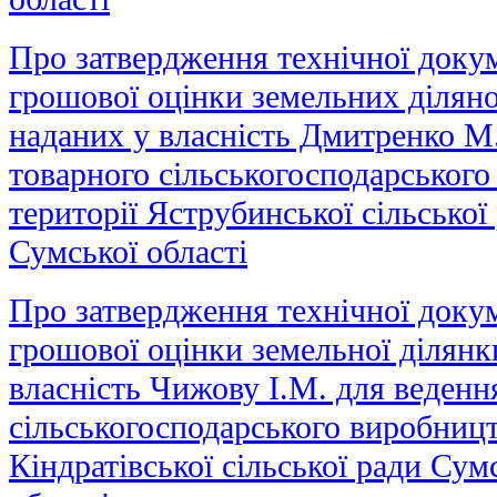
Про затвердження технічної докум
грошової оцінки земельних ділянок
наданих у власність Дмитренко М
товарного сільськогосподарського
території Яструбинської сільсько
Сумської області
Про затвердження технічної докум
грошової оцінки земельної ділянки
власність Чижову І.М. для веденн
сільськогосподарського виробницт
Кіндратівської сільської ради Су