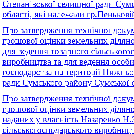
Степанівської селищної ради Сум
області, які належали гр.Пенькові
Про затвердження технічної докум
грошової оцінки земельних ділян
для ведення товарного сільського
виробництва та для ведення особи
господарства на території Нижньо
ради Сумського району Сумської о
Про затвердження технічної докум
грошової оцінки земельних ділянок
наданих у власність Назаренко Н.
сільськогосподарського виробницт