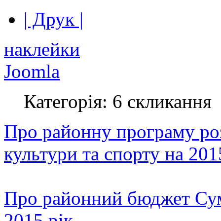
| Друк |
наклейки
Joomla
Категорія: 6 скликання
Про районну програму ро
культури та спорту на 201
Про районний бюджет Сум
2015 рік