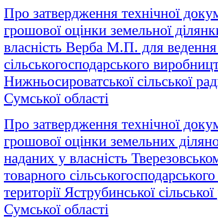
Про затвердження технічної докум
грошової оцінки земельної ділянки
власність Верба М.П. для ведення
сільськогосподарського виробницт
Нижньосироватської сільської ра
Сумської області
Про затвердження технічної докум
грошової оцінки земельних ділянок
наданих у власність Тверезовсько
товарного сільськогосподарського
території Яструбинської сільсько
Сумської області