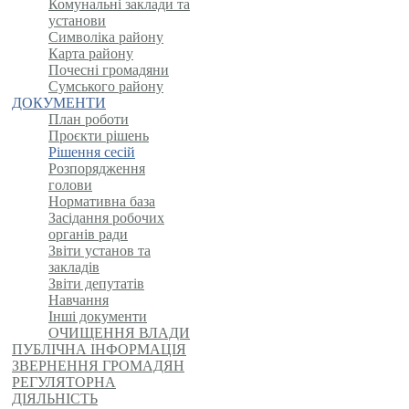
Комунальні заклади та
установи
Символіка району
Карта району
Почесні громадяни
Сумського району
ДОКУМЕНТИ
План роботи
Проєкти рішень
Рішення сесій
Розпорядження
голови
Нормативна база
Засідання робочих
органів ради
Звіти установ та
закладів
Звіти депутатів
Навчання
Інші документи
ОЧИЩЕННЯ ВЛАДИ
ПУБЛІЧНА ІНФОРМАЦІЯ
ЗВЕРНЕННЯ ГРОМАДЯН
РЕГУЛЯТОРНА
ДІЯЛЬНІСТЬ