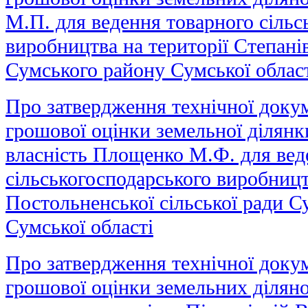
М.П. для ведення товарного сільс
виробництва на території Степані
Сумського району Сумської облас
Про затвердження технічної докум
грошової оцінки земельної ділянки
власність Площенко М.Ф. для вед
сільськогосподарського виробницт
Постольненської сільської ради С
Сумської області
Про затвердження технічної докум
грошової оцінки земельних ділянок