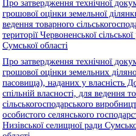
Про затвердження технічної докум
грошової оцінки земельної ділянк
ведення товарного сільськогоспод
території Червоненської сільсько
Сумської області
Про затвердження технічної докум
грошової оцінки земельних ділянок
пасовища), наданих у власність До
спільній власності, для ведення т
сільськогосподарського виробницт
особистого селянського господарст
Низівської селищної ради Сумськ
області