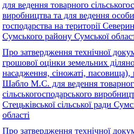
для ведення товарного сільського
виробництва та для ведення особи
господарства на території Северин
Сумського району Сумської облас
Про затвердження технічної докум
грошової оцінки земельних ділянок
насадження, сіножаті, пасовища), 
Шабло М.С. для ведення товарног
сільськогосподарського виробницт
Стецьківської сільської ради Сум
області
Про затвердження технічної докум