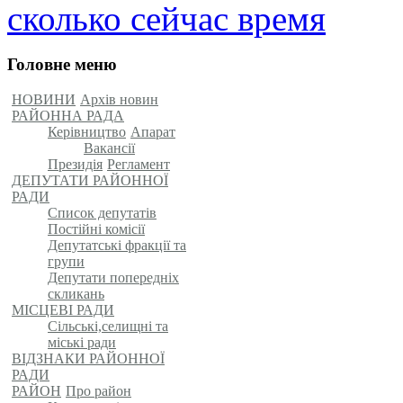
сколько сейчас время
Головне меню
НОВИНИ
Архів новин
РАЙОННА РАДА
Керівництво
Апарат
Вакансії
Президія
Регламент
ДЕПУТАТИ РАЙОННОЇ
РАДИ
Список депутатів
Постійні комісії
Депутатські фракції та
групи
Депутати попередніх
скликань
МІСЦЕВІ РАДИ
Сільські,селищні та
міські ради
ВІДЗНАКИ РАЙОННОЇ
РАДИ
РАЙОН
Про район