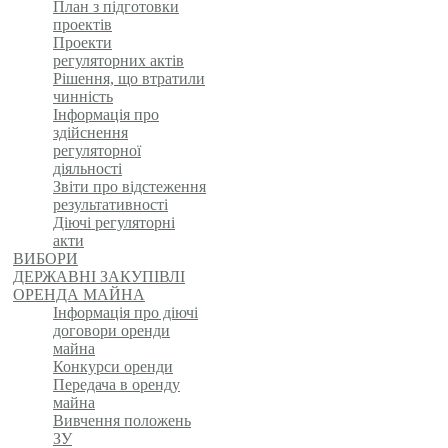
План з підготовки
проектів
Проекти
регуляторних актів
Рішення, що втратили
чинність
Інформація про
здійснення
регуляторної
діяльності
Звіти про відстеження
результативності
Діючі регуляторні
акти
ВИБОРИ
ДЕРЖАВНІ ЗАКУПІВЛІ
ОРЕНДА МАЙНА
Інформація про діючі
договори оренди
майна
Конкурси оренди
Передача в оренду
майна
Вивчення положень
ЗУ