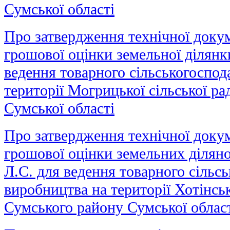
Сумської області
Про затвердження технічної докум
грошової оцінки земельної ділянк
ведення товарного сільськогоспод
території Могрицької сільської р
Сумської області
Про затвердження технічної докум
грошової оцінки земельних діляно
Л.С. для ведення товарного сільс
виробництва на території Хотінсь
Сумського району Сумської облас