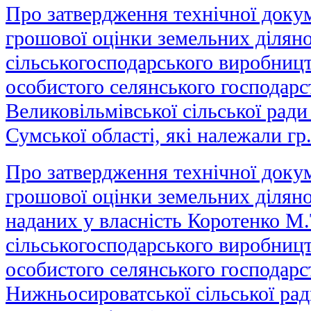
Про затвердження технічної докум
грошової оцінки земельних діляно
сільськогосподарського виробницт
особистого селянського господарст
Великовільмівської сільської рад
Сумської області, які належали гр
Про затвердження технічної докум
грошової оцінки земельних ділянок
наданих у власність Коротенко М.
сільськогосподарського виробницт
особистого селянського господарст
Нижньосироватської сільської ра