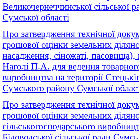
Великочернеччинської сільської р
Сумської області
Про затвердження технічної докум
грошової оцінки земельних ділянок
насадження, сіножаті, пасовища), 
Наголі П.А. для ведення товарног
виробництва на території Стецьків
Сумського району Сумської облас
Про затвердження технічної докум
грошової оцінки земельних діляно
сільськогосподарського виробницт
Біловодської сільської ради Сумс