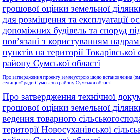
грошової оцінки земельної діля
для розміщення та експлуатації ос
допоміжних будівель та споруд п
пов’язані з користуванням надра
пунктів на території Токарівської
району Сумської області
Про затвердження проекту землеустрою щодо встановлення (змін
селищної ради Сумського району Сумської області
Про затвердження технічної докум
грошової оцінки земельної ділянки
ведення товарного сільськогоспод
території Новосуханівської сільсь