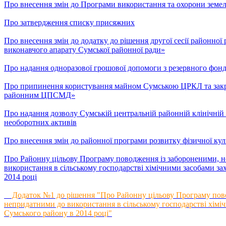
Про внесення змін до Програми використання та охорони земел
Про затвердження списку присяжних
Про внесення змін до додатку до рішення другої сесії районної 
виконавчого апарату Сумської районної ради»
Про надання одноразової грошової допомоги з резервного фон
Про припинення користування майном Сумською ЦРКЛ та закр
районним ЦПСМД»
Про надання дозволу Сумській центральній районній клінічній 
необоротних активів
Про внесення змін до районної програми розвитку фізичної куль
Про Районну цільову Програму поводження із забороненими, н
використання в сільському господарстві хімічними засобами за
2014 році
Додаток №1 до рішення "Про Районну цільову Програму повод
непридатними до використання в сільському господарстві хіміч
Сумського району в 2014 році"