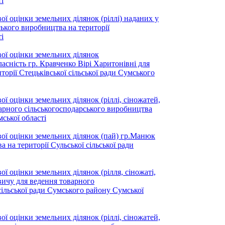
і
ї оцінки земельних ділянок (ріллі) наданих у
ського виробництва на території
і
ої оцінки земельних ділянок
ласність гр. Кравченко Вірі Харитонівні для
орії Стецьківської сільської ради Сумського
ї оцінки земельних ділянок (ріллі, сіножатей,
варного сільськогосподарського виробництва
ської області
вої оцінки земельних ділянок (пай) гр.Манюк
 на території Сульської сільської ради
ї оцінки земельних ділянок (рілля, сіножаті,
вичу для ведення товарного
сільської ради Сумського району Сумської
ї оцінки земельних ділянок (ріллі, сіножатей,