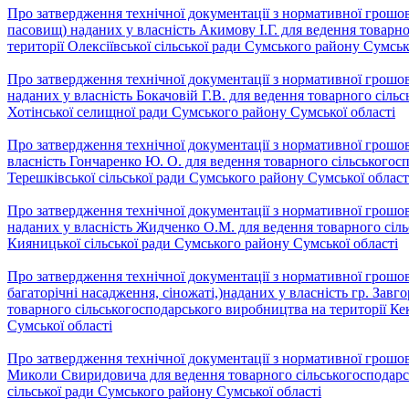
Про затвердження технічної документації з нормативної грошово
пасовищ) наданих у власність Акимову І.Г. для ведення товарн
території Олексіївської сільської ради Сумського району Сумськ
Про затвердження технічної документації з нормативної грошово
наданих у власність Бокачовій Г.В. для ведення товарного сіль
Хотінської селищної ради Сумського району Сумської області
Про затвердження технічної документації з нормативної грошово
власність Гончаренко Ю. О. для ведення товарного сільськогос
Терешківської сільської ради Сумського району Сумської област
Про затвердження технічної документації з нормативної грошово
наданих у власність Жидченко О.М. для ведення товарного сіль
Кияницької сільської ради Сумського району Сумської області
Про затвердження технічної документації з нормативної грошово
багаторічні насадження, сіножаті,)наданих у власність гр. Зав
товарного сільськогосподарського виробництва на території Ке
Сумської області
Про затвердження технічної документації з нормативної грошово
Миколи Свиридовича для ведення товарного сільськогосподарсь
сільської ради Сумського району Сумської області