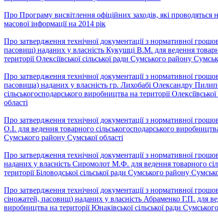
Про Програму висвітлення офіційних заходів, які проводяться н
масової інформації на 2014 рік
Про затвердження технічної документації з нормативної грошово
пасовищ) наданих у власність Кукушці В.М. для ведення товар
території Олексіївської сільської ради Сумського району Сумськ
Про затвердження технічної документації з нормативної грошово
пасовища) наданих у власність гр. Лихобабі Олександру Пилип
сільськогосподарського виробництва на території Олексіївської
області
Про затвердження технічної документації з нормативної грошов
О.І. для ведення товарного сільськогосподарського виробництва 
Сумського району Сумської області
Про затвердження технічної документації з нормативної грошово
наданих у власність Сиромолот М.Ф. для ведення товарного сі
території Біловодської сільської ради Сумського району Сумсько
Про затвердження технічної документації з нормативної грошово
сіножатей, пасовищ) наданих у власність Абраменко Г.П. для в
виробництва на території Юнаківської сільської ради Сумського