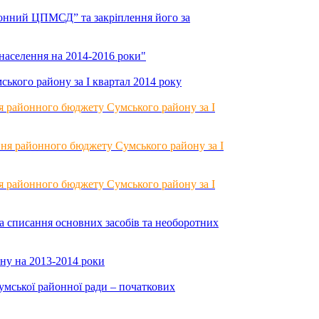
нний ЦПМСД” та закріплення його за
населення на 2014-2016 роки"
ького району за І квартал 2014 року
 районного бюджету Сумського району за І
ня районного бюджету Сумського району за І
 районного бюджету Сумського району за І
списання основних засобів та необоротних
ну на 2013-2014 роки
умської районної ради – початкових