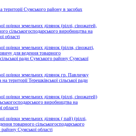
а території Сумського району в засобах
ї оцінки земельних ділянок (ріллі, сіножатей,
ного сільськогосподарського виробництва на
ої області
ї оцінки земельних ділянок (рілля, сіножаті,
овичу для ведення товарного
 сільської ради Сумського району Сумської
ої оцінки земельних ділянок гр. Павличку
на території Терешківської сільської ради
ї оцінки земельних ділянок (ріллі, сіножатей)
льськогосподарського виробництва на
ї області
ї оцінки земельних ділянок ( пай) (ріллі,
едення товарного сільськогосподарського
 району Сумської області