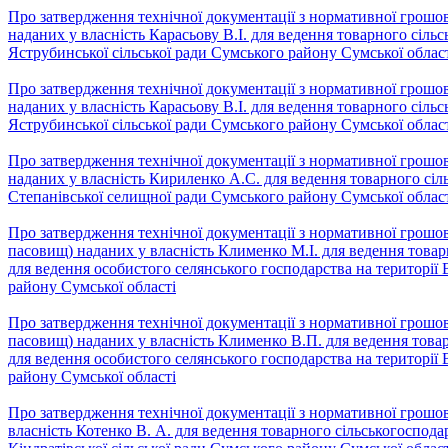
Про затвердження технічної документації з нормативної грошово
наданих у власність Карасьову В.І. для ведення товарного сіль
Яструбинської сільської ради Сумського району Сумської облас
Про затвердження технічної документації з нормативної грошово
наданих у власність Карасьову В.І. для ведення товарного сіль
Яструбинської сільської ради Сумського району Сумської облас
Про затвердження технічної документації з нормативної грошово
наданих у власність Кириленко А.С. для ведення товарного сіл
Степанівської селищної ради Сумського району Сумської облас
Про затвердження технічної документації з нормативної грошово
пасовищ) наданих у власність Клименко М.І. для ведення товар
для ведення особистого селянського господарства на території 
району Сумської області
Про затвердження технічної документації з нормативної грошово
пасовищ) наданих у власність Клименко В.П. для ведення това
для ведення особистого селянського господарства на території 
району Сумської області
Про затвердження технічної документації з нормативної грошово
власність Котенко В. А. для ведення товарного сільськогоспода