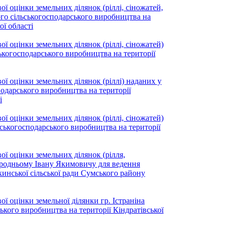
ї оцінки земельних ділянок (ріллі, сіножатей,
ого сільськогосподарського виробництва на
ої області
ї оцінки земельних ділянок (ріллі, сіножатей)
ськогосподарського виробництва на території
ї оцінки земельних ділянок (ріллі) наданих у
подарського виробництва на території
і
ї оцінки земельних ділянок (ріллі, сіножатей)
ськогосподарського виробництва на території
ї оцінки земельних ділянок (рілля,
городньому Івану Якимовичу для ведення
кинської сільської ради Сумського району
ї оцінки земельної ділянки гр. Істраніна
кого виробництва на території Кіндратівської