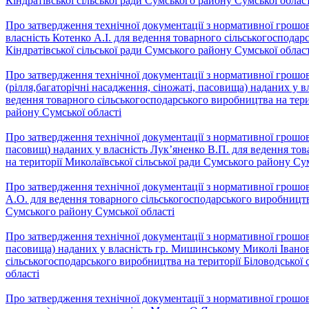
Кіндратівської сільської ради Сумського району Сумської област
Про затвердження технічної документації з нормативної грошово
власність Котенко А.І. для ведення товарного сільськогосподар
Кіндратівської сільської ради Сумського району Сумської област
Про затвердження технічної документації з нормативної грошов
(рілля,багаторічні насадження, сіножаті, пасовища) наданих у в
ведення товарного сільськогосподарського виробництва на терит
району Сумської області
Про затвердження технічної документації з нормативної грошово
пасовищ) наданих у власність Лук’яненко В.П. для ведення то
на території Миколаївської сільської ради Сумського району Сум
Про затвердження технічної документації з нормативної грошо
А.О. для ведення товарного сільськогосподарського виробництва
Сумського району Сумської області
Про затвердження технічної документації з нормативної грошово
пасовища) наданих у власність гр. Мишинському Миколі Івано
сільськогосподарського виробництва на території Біловодської 
області
Про затвердження технічної документації з нормативної грошово