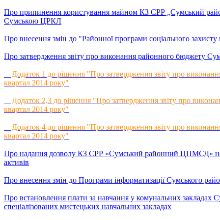
Про припинення користування майном КЗ СРР „Сумський райо
Сумською ЦРКЛ
Про внесення змін до "Районної програми соціального захисту 
Про затвердження звіту про виконання районного бюджету Сумс
Додаток 1 до рішення "Про затвердження звіту про виконання
квартал 2014 року"
Додаток 2,3 до рішення "Про затвердження звіту про виконан
квартал 2014 року"
Додаток 4 до рішення "Про затвердження звіту про виконання
квартал 2014 року"
Про надання дозволу КЗ СРР «Сумський районний ЦПМСД» на 
активів
Про внесення змін до Програми інформатизації Сумського райо
Про встановлення плати за навчання у комунальних закладах С
спеціалізованих мистецьких навчальних закладах