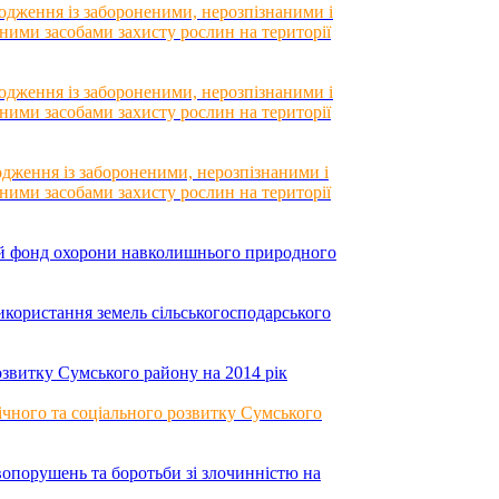
ження із забороненими, нерозпізнаними і
ними засобами захисту рослин на території
ження із забороненими, нерозпізнаними і
ними засобами захисту рослин на території
ження із забороненими, нерозпізнаними і
ними засобами захисту рослин на території
ий фонд охорони навколишнього природного
икористання земель сільськогосподарського
озвитку Сумського району на 2014 рік
чного та соціального розвитку Сумського
опорушень та боротьби зі злочинністю на