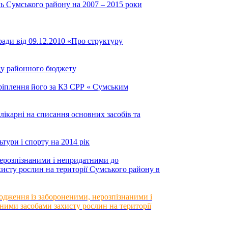
ь Сумського району на 2007 – 2015 роки
ради від 09.12.2010 «Про структуру
ду районного бюджету
іплення його за КЗ СРР « Сумським
лікарні на списання основних засобів та
тури і спорту на 2014 рік
ерозпізнаними і непридатними до
хисту рослин на території Сумського району в
ження із забороненими, нерозпізнаними і
ними засобами захисту рослин на території