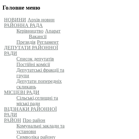
Головне меню
НОВИНИ
Архів новин
РАЙОННА РАДА
Керівництво
Апарат
Вакансії
Президія
Регламент
ДЕПУТАТИ РАЙОННОЇ
РАДИ
Список депутатів
Постійні комісії
Депутатські фракції та
групи
Депутати попередніх
скликань
МІСЦЕВІ РАДИ
Сільські,селищні та
міські ради
ВІДЗНАКИ РАЙОННОЇ
РАДИ
РАЙОН
Про район
Комунальні заклади та
установи
Символіка району