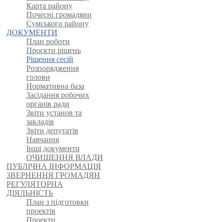
Карта району
Почесні громадяни
Сумського району
ДОКУМЕНТИ
План роботи
Проєкти рішень
Рішення сесій
Розпорядження
голови
Нормативна база
Засідання робочих
органів ради
Звіти установ та
закладів
Звіти депутатів
Навчання
Інші документи
ОЧИЩЕННЯ ВЛАДИ
ПУБЛІЧНА ІНФОРМАЦІЯ
ЗВЕРНЕННЯ ГРОМАДЯН
РЕГУЛЯТОРНА
ДІЯЛЬНІСТЬ
План з підготовки
проектів
Проекти