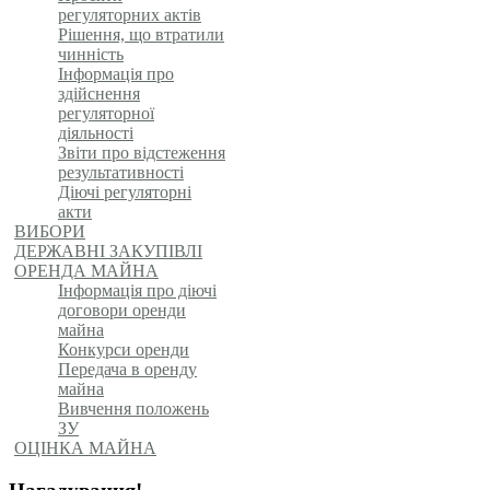
регуляторних актів
Рішення, що втратили
чинність
Інформація про
здійснення
регуляторної
діяльності
Звіти про відстеження
результативності
Діючі регуляторні
акти
ВИБОРИ
ДЕРЖАВНІ ЗАКУПІВЛІ
ОРЕНДА МАЙНА
Інформація про діючі
договори оренди
майна
Конкурси оренди
Передача в оренду
майна
Вивчення положень
ЗУ
ОЦІНКА МАЙНА