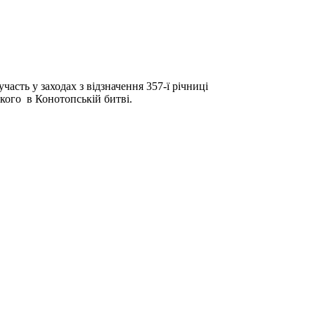
сть у заходах з відзначення 357-ї річниці
ького в Конотопській битві.