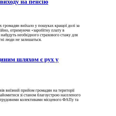
 виходу на пенсію
 громадян виїхало у пошуках кращої долі за
ійно, отримуючи «заробітну плату в
е набудуть необхідного страхового стажу для
ітні люди не залишаться.
диним шляхом є рух у
в виїзний прийом громадян на території
найомитися зі станом благоустрою населеного
 із трудовими колективами місцевого ФАПу та