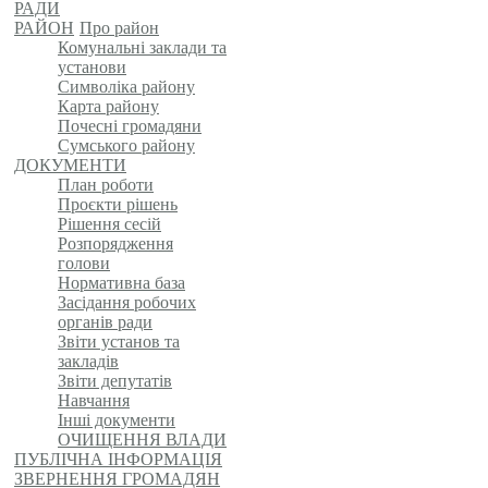
РАДИ
РАЙОН
Про район
Комунальні заклади та
установи
Символіка району
Карта району
Почесні громадяни
Сумського району
ДОКУМЕНТИ
План роботи
Проєкти рішень
Рішення сесій
Розпорядження
голови
Нормативна база
Засідання робочих
органів ради
Звіти установ та
закладів
Звіти депутатів
Навчання
Інші документи
ОЧИЩЕННЯ ВЛАДИ
ПУБЛІЧНА ІНФОРМАЦІЯ
ЗВЕРНЕННЯ ГРОМАДЯН