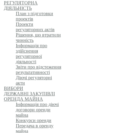
РЕГУЛЯТОРНА
ДІЯЛЬНІСТЬ
План з підготовки
проектів
Проекти
регуляторних актів
Рішення, що втратили
чинність
Інформація про
здійснення
регуляторної
діяльності
Звіти про відстеження
результативності
Діючі регуляторні
акти
ВИБОРИ
ДЕРЖАВНІ ЗАКУПІВЛІ
ОРЕНДА МАЙНА
Інформація про діючі
договори оренди
майна
Конкурси оренди
Передача в оренду
майна