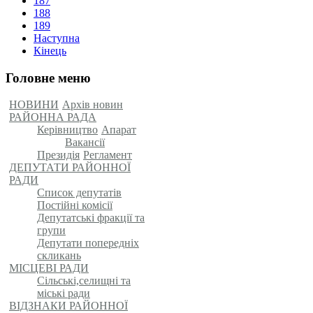
187
188
189
Наступна
Кінець
Головне меню
НОВИНИ
Архів новин
РАЙОННА РАДА
Керівництво
Апарат
Вакансії
Президія
Регламент
ДЕПУТАТИ РАЙОННОЇ
РАДИ
Список депутатів
Постійні комісії
Депутатські фракції та
групи
Депутати попередніх
скликань
МІСЦЕВІ РАДИ
Сільські,селищні та
міські ради
ВІДЗНАКИ РАЙОННОЇ