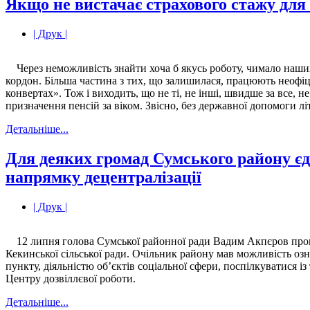
Якщо не вистачає страхового стажу для
| Друк |
Через неможливість знайти хоча б якусь роботу, чимало наших
кордон. Більша частина з тих, що залишилася, працюють неофіц
конвертах». Тож і виходить, що не ті, не інші, швидше за все, н
призначення пенсій за віком. Звісно, без державної допомоги л
Детальніше...
Для деяких громад Сумського району є
напрямку децентралізації
| Друк |
12 липня голова Сумської районної ради Вадим Акпєров прові
Кекинської сільської ради. Очільник району мав можливість оз
пункту, діяльністю об’єктів соціальної сфери, поспілкуватися
Центру дозвіллєвої роботи.
Детальніше...