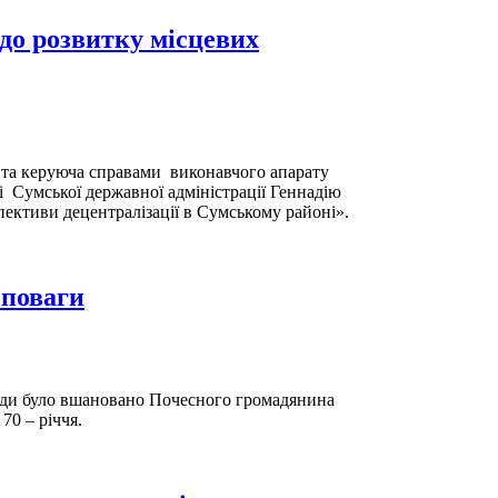
до розвитку місцевих
та керуюча справами виконавчого апарату
і Сумської державної адміністрації Геннадію
ективи децентралізації в Сумському районі».
 поваги
ади було вшановано Почесного громадянина
70 – річчя.