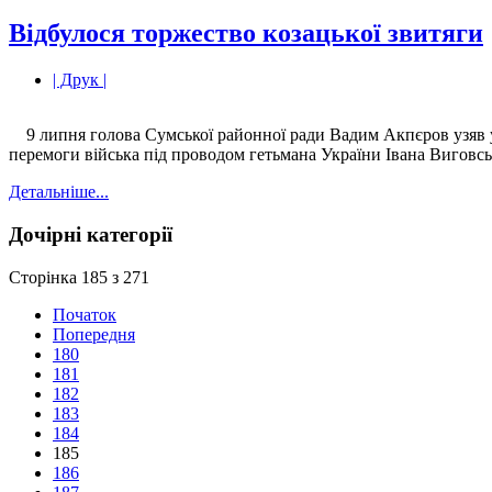
Відбулося торжество козацької звитяги
| Друк |
9 липня голова Сумської районної ради Вадим Акпєров узяв уча
перемоги війська під проводом гетьмана України Івана Виговс
Детальніше...
Дочірні категорії
Сторінка 185 з 271
Початок
Попередня
180
181
182
183
184
185
186