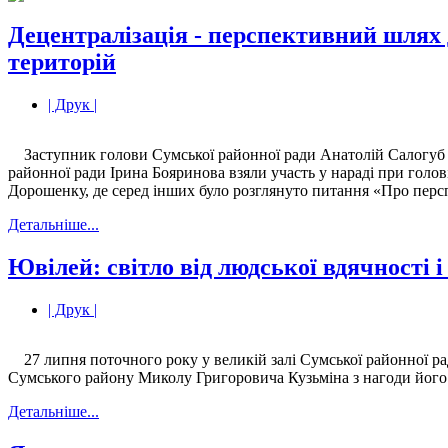
Децентралізація - перспективний шлях 
територій
| Друк |
Заступник голови Сумської районної ради Анатолій Салогуб 
районної ради Ірина Бояринова взяли участь у нараді при голов
Дорошенку, де серед інших було розглянуто питання «Про персп
Детальніше...
Ювілей: світло від людської вдячності і
| Друк |
27 липня поточного року у великій залі Сумської районної р
Сумського району Миколу Григоровича Кузьміна з нагоди його 
Детальніше...