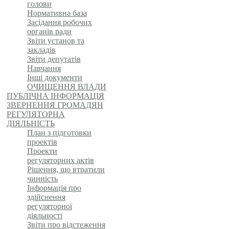
голови
Нормативна база
Засідання робочих
органів ради
Звіти установ та
закладів
Звіти депутатів
Навчання
Інші документи
ОЧИЩЕННЯ ВЛАДИ
ПУБЛІЧНА ІНФОРМАЦІЯ
ЗВЕРНЕННЯ ГРОМАДЯН
РЕГУЛЯТОРНА
ДІЯЛЬНІСТЬ
План з підготовки
проектів
Проекти
регуляторних актів
Рішення, що втратили
чинність
Інформація про
здійснення
регуляторної
діяльності
Звіти про відстеження