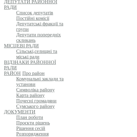
ДЕПУТАТИ РАЙОННОЇ
РАДИ
Список депутатів
Постійні комісії
Депутатські фракції та
групи
Депутати попередніх
скликань
МІСЦЕВІ РАДИ
Сільські,селищні та
міські ради
ВІДЗНАКИ РАЙОННОЇ
РАДИ
РАЙОН
Про район
Комунальні заклади та
установи
Символіка району
Карта району
Почесні громадяни
Сумського району
ДОКУМЕНТИ
План роботи
Проєкти рішень
Рішення сесій
Розпорядження