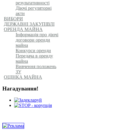
результативності
Діючі регуляторні
акти
ВИБОРИ
ДЕРЖАВНІ ЗАКУПІВЛІ
ОРЕНДА МАЙНА
Інформація про діючі
договори оренди
майна
Конкурси оренди
Передача в оренду
майна
Вивчення положень
ЗУ
ОЦІНКА МАЙНА
Нагадування!