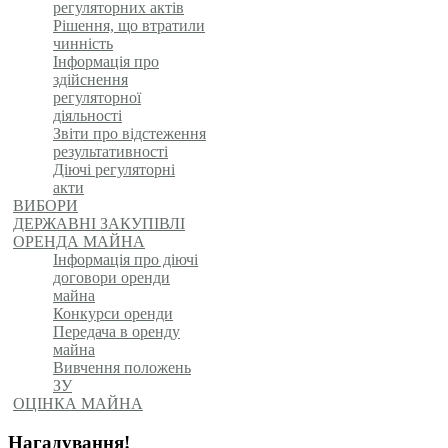
регуляторних актів
Рішення, що втратили
чинність
Інформація про
здійснення
регуляторної
діяльності
Звіти про відстеження
результативності
Діючі регуляторні
акти
ВИБОРИ
ДЕРЖАВНІ ЗАКУПІВЛІ
ОРЕНДА МАЙНА
Інформація про діючі
договори оренди
майна
Конкурси оренди
Передача в оренду
майна
Вивчення положень
ЗУ
ОЦІНКА МАЙНА
Нагадування!