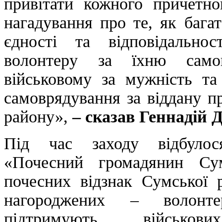
привітати кожного причетно
нагадування про те, як бага
єдності та відповідально
волонтеру за їхню самов
військовому за мужність та
самоврядування за віддану п
району»,
– сказав Геннаді
Під час заходу відбулос
«Почесний громадянин Су
почесних відзнак Сумської 
нагороджених – волонте
підтримують військо