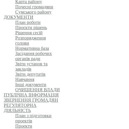
Карта району
Почесні громадяни
Сумського району
ДОКУМЕНТИ
План роботи
Проєкти рішень
Рішення сесій
Розпорядження
голови
Нормативна база
Засідання робочих
органів ради
Звіти установ та
закладів
Звіти депутатів
Навчання
Інші документи
ОЧИЩЕННЯ ВЛАДИ
ПУБЛІЧНА ІНФОРМАЦІЯ
ЗВЕРНЕННЯ ГРОМАДЯН
РЕГУЛЯТОРНА
ДІЯЛЬНІСТЬ
План з підготовки
проектів
Проекти