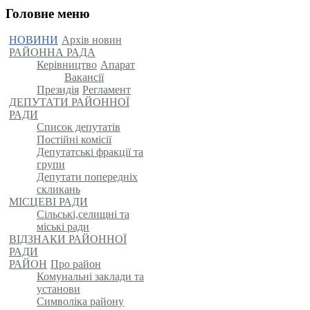
Головне меню
НОВИНИ
Архів новин
РАЙОННА РАДА
Керівництво
Апарат
Вакансії
Президія
Регламент
ДЕПУТАТИ РАЙОННОЇ
РАДИ
Список депутатів
Постійні комісії
Депутатські фракції та
групи
Депутати попередніх
скликань
МІСЦЕВІ РАДИ
Сільські,селищні та
міські ради
ВІДЗНАКИ РАЙОННОЇ
РАДИ
РАЙОН
Про район
Комунальні заклади та
установи
Символіка району