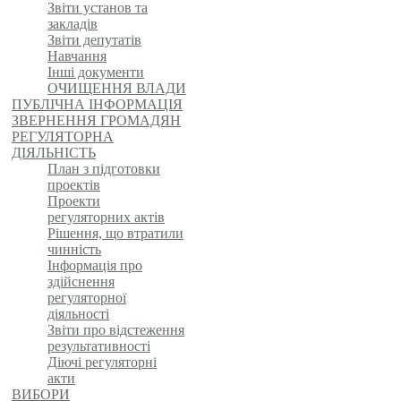
Звіти установ та
закладів
Звіти депутатів
Навчання
Інші документи
ОЧИЩЕННЯ ВЛАДИ
ПУБЛІЧНА ІНФОРМАЦІЯ
ЗВЕРНЕННЯ ГРОМАДЯН
РЕГУЛЯТОРНА
ДІЯЛЬНІСТЬ
План з підготовки
проектів
Проекти
регуляторних актів
Рішення, що втратили
чинність
Інформація про
здійснення
регуляторної
діяльності
Звіти про відстеження
результативності
Діючі регуляторні
акти
ВИБОРИ