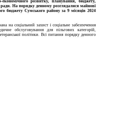
о-економічного розвитку, планування, бюджету,
 ради. На порядку денному розглядалися майнові
ого бюджету Сумського району за 9 місяців 2024
ана на соціальний захист і соціальне забезпечення
дичне обслуговування для пільгових категорій,
етеранської політики. Всі питання порядку денного