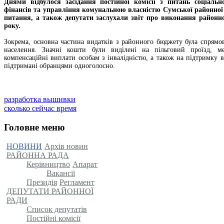
Днями відбулося засідання постійної комісії з питань соціальн
фінансів та управління комунальною власністю Сумської районної
питання, а також депутати заслухали звіт про виконання районн
року.
Зокрема, основна частина видатків з районного бюджету була спрямов
населення. Значні кошти були виділені на пільговий проїзд, ме
компенсаційні виплати особам з інвалідністю, а також на підтримку в
підтримані обранцями одноголосно.
разработка вышивки
сколько сейчас время
Головне меню
НОВИНИ
Архів новин
РАЙОННА РАДА
Керівництво
Апарат
Вакансії
Президія
Регламент
ДЕПУТАТИ РАЙОННОЇ
РАДИ
Список депутатів
Постійні комісії