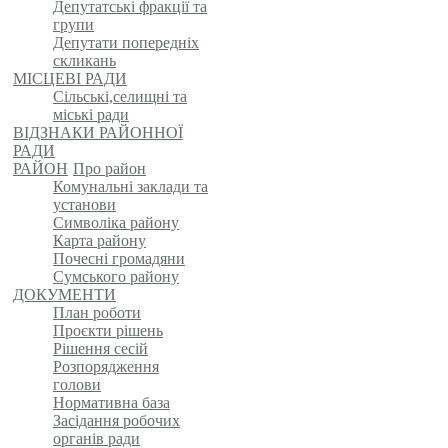
Депутатські фракції та
групи
Депутати попередніх
скликань
МІСЦЕВІ РАДИ
Сільські,селищні та
міські ради
ВІДЗНАКИ РАЙОННОЇ
РАДИ
РАЙОН
Про район
Комунальні заклади та
установи
Символіка району
Карта району
Почесні громадяни
Сумського району
ДОКУМЕНТИ
План роботи
Проєкти рішень
Рішення сесій
Розпорядження
голови
Нормативна база
Засідання робочих
органів ради