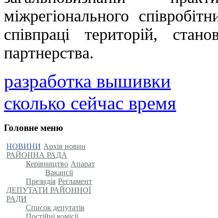
міжрегіонального співробітн
співпраці територій, ста
партнерства.
разработка вышивки
сколько сейчас время
Головне меню
НОВИНИ
Архів новин
РАЙОННА РАДА
Керівництво
Апарат
Вакансії
Президія
Регламент
ДЕПУТАТИ РАЙОННОЇ
РАДИ
Список депутатів
Постійні комісії