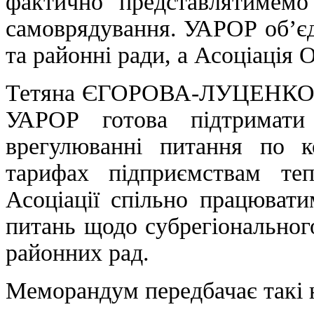
фактично представлятимемо 
самоврядування. УАРОР об’єдн
та районні ради, а Асоціація 
Тетяна ЄГОРОВА-ЛУЦЕНКО т
УАРОР готова підтримат
врегулюванні питання по ко
тарифах підприємствам теп
Асоціації спільно працюват
питань щодо субрегіональног
районних рад.
Меморандум передбачає такі 