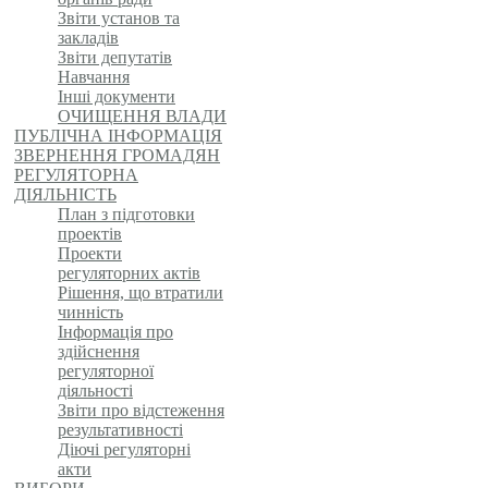
Звіти установ та
закладів
Звіти депутатів
Навчання
Інші документи
ОЧИЩЕННЯ ВЛАДИ
ПУБЛІЧНА ІНФОРМАЦІЯ
ЗВЕРНЕННЯ ГРОМАДЯН
РЕГУЛЯТОРНА
ДІЯЛЬНІСТЬ
План з підготовки
проектів
Проекти
регуляторних актів
Рішення, що втратили
чинність
Інформація про
здійснення
регуляторної
діяльності
Звіти про відстеження
результативності
Діючі регуляторні
акти