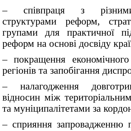
– співпраця з різними
структурами реформ, стра
групами для практичної п
реформ на основі досвіду краї
– покращення економічного
регіонів та запобігання диспр
– налагодження довготри
відносин між територіальни
та муніципалітетами за кордо
– сприяння запровадженню п