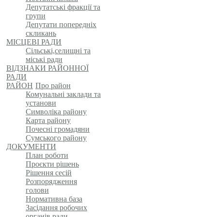
Депутатські фракції та
групи
Депутати попередніх
скликань
МІСЦЕВІ РАДИ
Сільські,селищні та
міські ради
ВІДЗНАКИ РАЙОННОЇ
РАДИ
РАЙОН
Про район
Комунальні заклади та
установи
Символіка району
Карта району
Почесні громадяни
Сумського району
ДОКУМЕНТИ
План роботи
Проєкти рішень
Рішення сесій
Розпорядження
голови
Нормативна база
Засідання робочих
органів ради