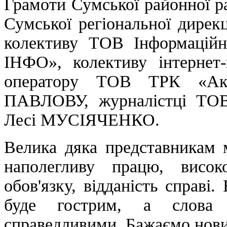
Грамоти Сумської районної р
Сумської регіональної дирек
колективу ТОВ Інформаційн
ІНФО», колективу інтернет-
оператору ТОВ ТРК «Ак
ПАВЛОВУ, журналістці ТО
Лесі МУСІЯЧЕНКО.
Велика дяка представникам м
наполегливу працю, висок
обов'язку, відданість справі
буде гострим, а слова
справедливими. Бажаємо нови