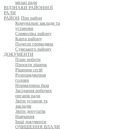
міські ради
ВІДЗНАКИ РАЙОННОЇ
РАДИ
РАЙОН
Про район
Комунальні заклади та
установи
Символіка району
Карта району
Почесні громадяни
Сумського району
ДОКУМЕНТИ
План роботи
Проєкти рішень
Рішення сесій
Розпорядження
голови
Нормативна база
Засідання робочих
органів ради
Звіти установ та
закладів
Звіти депутатів
Навчання
Інші документи
ОЧИЩЕННЯ ВЛАДИ