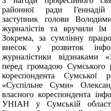
З нагоди професійного св
районної ради Геннад
заступник голови Володим
журналістів та вручили їм 
Зокрема, за сумлінну працю
внесок у розвиток інфо
журналістики відзнаками «
перед громадою Сумського 
кореспондента Сумської ре
«Суспільне Суми» Олекс
власного кореспондента інфо
УНІАН у Сумській област