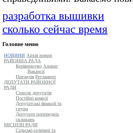
разработка вышивки
сколько сейчас время
Головне меню
НОВИНИ
Архів новин
РАЙОННА РАДА
Керівництво
Апарат
Вакансії
Президія
Регламент
ДЕПУТАТИ РАЙОННОЇ
РАДИ
Список депутатів
Постійні комісії
Депутатські фракції та
групи
Депутати попередніх
скликань
МІСЦЕВІ РАДИ
Сільські,селищні та