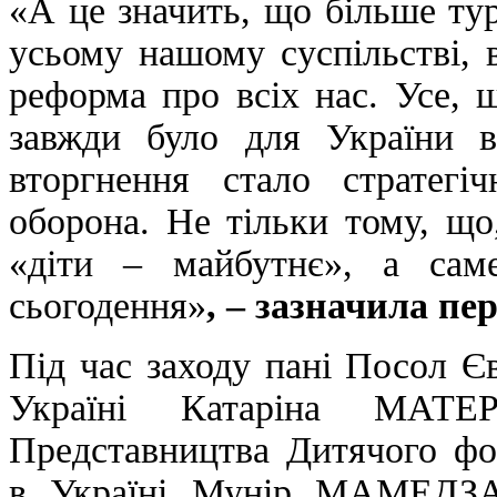
«А це значить, що більше тур
усьому нашому суспільстві, в
реформа про всіх нас. Усе, щ
завжди було для України 
вторгнення стало стратег
оборона. Не тільки тому, що
«діти – майбутнє», а са
сьогодення»
,
– зазначила пе
Під час заходу пані Посол Є
Україні Катаріна МАТ
Представництва Дитячого 
в Україні Мунір МАМЕДЗА