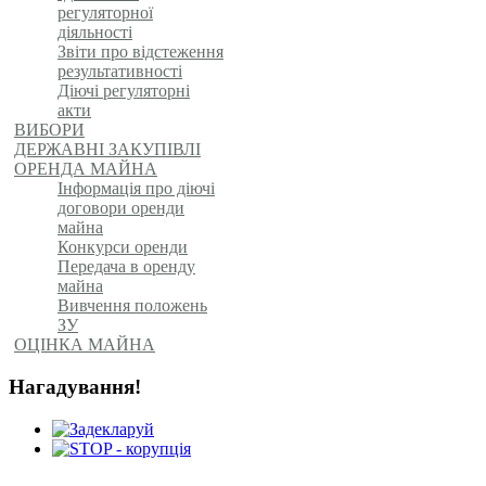
регуляторної
діяльності
Звіти про відстеження
результативності
Діючі регуляторні
акти
ВИБОРИ
ДЕРЖАВНІ ЗАКУПІВЛІ
ОРЕНДА МАЙНА
Інформація про діючі
договори оренди
майна
Конкурси оренди
Передача в оренду
майна
Вивчення положень
ЗУ
ОЦІНКА МАЙНА
Нагадування!