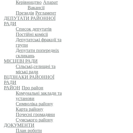
Керівництво
Апарат
Вакансії
Президія
Регламент
ДЕПУТАТИ РАЙОННОЇ
РАДИ
Список депутатів
Постійні комісії
Депутатські фракції та
групи
Депутати попередніх
скликань
МІСЦЕВІ РАДИ
Сільські,селищні та
міські ради
ВІДЗНАКИ РАЙОННОЇ
РАДИ
РАЙОН
Про район
Комунальні заклади та
установи
Символіка району
Карта району
Почесні громадяни
Сумського району
ДОКУМЕНТИ
План роботи