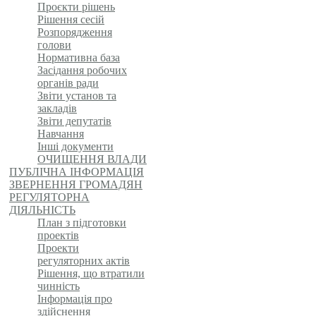
Проєкти рішень
Рішення сесій
Розпорядження
голови
Нормативна база
Засідання робочих
органів ради
Звіти установ та
закладів
Звіти депутатів
Навчання
Інші документи
ОЧИЩЕННЯ ВЛАДИ
ПУБЛІЧНА ІНФОРМАЦІЯ
ЗВЕРНЕННЯ ГРОМАДЯН
РЕГУЛЯТОРНА
ДІЯЛЬНІСТЬ
План з підготовки
проектів
Проекти
регуляторних актів
Рішення, що втратили
чинність
Інформація про
здійснення