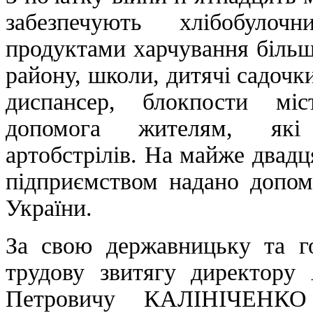
забезпечують хлібобуло
продуктами харчування більш
району, школи, дитячі садочк
диспансер, блокпости мі
допомога жителям, які
артобстрілів. На майже двадц
підприємством надано допо
України.
За свою державницьку та го
трудову звитягу директор
Петровичу КАЛІНІЧЕНКО 