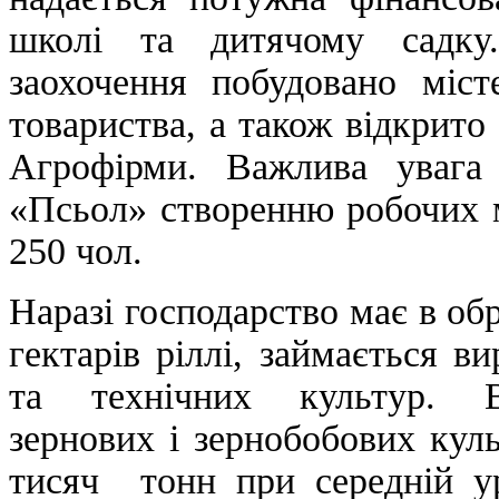
школі та дитячому садку
заохочення побудовано міст
товариства, а також відкрито
Агрофірми. Важлива увага
«Псьол» створенню робочих м
250 чол.
Наразі господарство має в об
гектарів ріллі, займається 
та технічних культур. В
зернових і зернобобових кул
тисяч тонн при середній ур