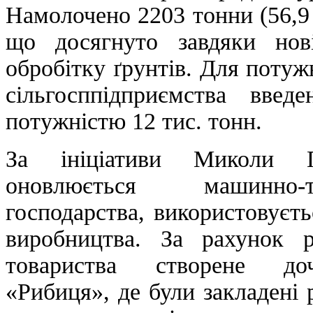
Намолочено 2203 тонни (56,9 
що досягнуто завдяки нов
обробітку ґрунтів. Для потуж
сільгосппідприємства вве
потужністю 12 тис. тонн.
За ініціативи Миколи П
оновлюється машинно-
господарства, використовуєть
виробництва. За рахунок р
товариства створене доч
«Рибиця», де були закладені 