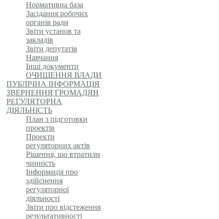
Нормативна база
Засідання робочих
органів ради
Звіти установ та
закладів
Звіти депутатів
Навчання
Інші документи
ОЧИЩЕННЯ ВЛАДИ
ПУБЛІЧНА ІНФОРМАЦІЯ
ЗВЕРНЕННЯ ГРОМАДЯН
РЕГУЛЯТОРНА
ДІЯЛЬНІСТЬ
План з підготовки
проектів
Проекти
регуляторних актів
Рішення, що втратили
чинність
Інформація про
здійснення
регуляторної
діяльності
Звіти про відстеження
результативності