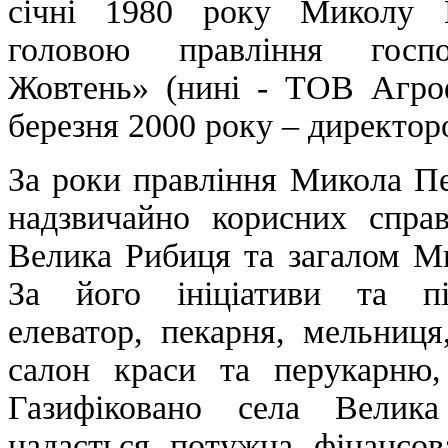
січні 1980 року Миколу 
головою правління госпо
Жовтень» (нині - ТОВ Агро
березня 2000 року – директо
За роки правління Микола Пе
надзвичайно корисних справ
Велика Рибиця та загалом Ми
За його ініціативи та пі
елеватор, пекарня, мельниця
салон краси та перукарню
Газифіковано села Велик
надається потужна фінансов