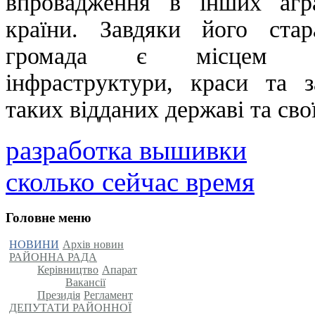
впровадження в інших агр
країни. Завдяки його ста
громада є місцем до
інфраструктури, краси та 
таких відданих державі та св
разработка вышивки
сколько сейчас время
Головне меню
НОВИНИ
Архів новин
РАЙОННА РАДА
Керівництво
Апарат
Вакансії
Президія
Регламент
ДЕПУТАТИ РАЙОННОЇ