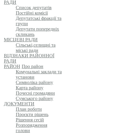
РАДИ
Список депутатів
Постійні комісії
Депутатські фракції та
групи
Депутати попередніх
скликань
МІСЦЕВІ РАДИ
Сільські,селищні та
міські ради
ВІДЗНАКИ РАЙОННОЇ
РАДИ
РАЙОН
Про район
Комунальні заклади та
установи
Символіка району
Карта району
Почесні громадяни
Сумського району
ДОКУМЕНТИ
План роботи
Проєкти рішень
Рішення сесій
Розпорядження
голови