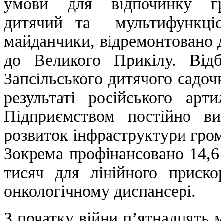
умови для відпочинку гр
дитячий та мультифункціо
майданчики, відремонтовано 
до Великого Прикілу. Від
Запсільського дитячого садоч
результаті російського арти
Підприємством постійно в
розвиток інфраструктури гро
Зокрема профінансовано 14,6 
тисяч для лінійного приск
онкологічному диспансері.
З початку війни пʼятнадцять 