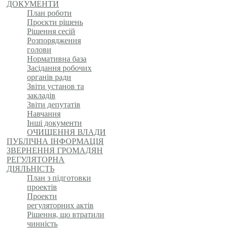
ДОКУМЕНТИ
План роботи
Проєкти рішень
Рішення сесій
Розпорядження
голови
Нормативна база
Засідання робочих
органів ради
Звіти установ та
закладів
Звіти депутатів
Навчання
Інші документи
ОЧИЩЕННЯ ВЛАДИ
ПУБЛІЧНА ІНФОРМАЦІЯ
ЗВЕРНЕННЯ ГРОМАДЯН
РЕГУЛЯТОРНА
ДІЯЛЬНІСТЬ
План з підготовки
проектів
Проекти
регуляторних актів
Рішення, що втратили
чинність