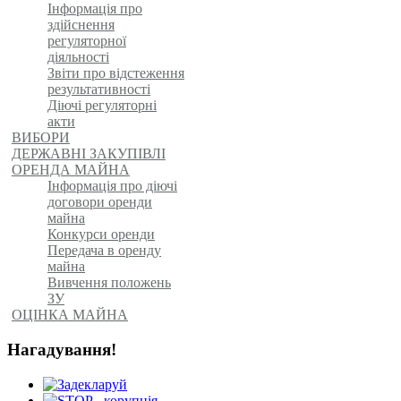
Інформація про
здійснення
регуляторної
діяльності
Звіти про відстеження
результативності
Діючі регуляторні
акти
ВИБОРИ
ДЕРЖАВНІ ЗАКУПІВЛІ
ОРЕНДА МАЙНА
Інформація про діючі
договори оренди
майна
Конкурси оренди
Передача в оренду
майна
Вивчення положень
ЗУ
ОЦІНКА МАЙНА
Нагадування!