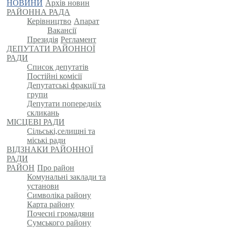
НОВИНИ
Архів новин
РАЙОННА РАДА
Керівництво
Апарат
Вакансії
Президія
Регламент
ДЕПУТАТИ РАЙОННОЇ
РАДИ
Список депутатів
Постійні комісії
Депутатські фракції та
групи
Депутати попередніх
скликань
МІСЦЕВІ РАДИ
Сільські,селищні та
міські ради
ВІДЗНАКИ РАЙОННОЇ
РАДИ
РАЙОН
Про район
Комунальні заклади та
установи
Символіка району
Карта району
Почесні громадяни
Сумського району