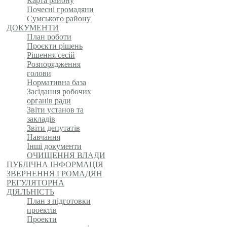
Карта району
Почесні громадяни
Сумського району
ДОКУМЕНТИ
План роботи
Проєкти рішень
Рішення сесій
Розпорядження
голови
Нормативна база
Засідання робочих
органів ради
Звіти установ та
закладів
Звіти депутатів
Навчання
Інші документи
ОЧИЩЕННЯ ВЛАДИ
ПУБЛІЧНА ІНФОРМАЦІЯ
ЗВЕРНЕННЯ ГРОМАДЯН
РЕГУЛЯТОРНА
ДІЯЛЬНІСТЬ
План з підготовки
проектів
Проекти