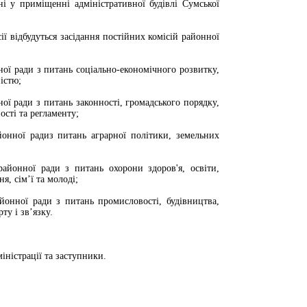
 у приміщенні адміністративної будівлі Сумської
ї відбудуться засідання постійних комісій районної
ної ради з питань соціально-економічного розвитку,
істю;
ної ради з питань законності, громадського порядку,
ості та регламенту;
йонної радиз питань аграрної політики, земельних
районної ради з питань охорони здоров'я, освіти,
я, сім’ї та молоді;
айонної ради з питань промисловості, будівництва,
у і зв’язку.
іністрації та заступники.