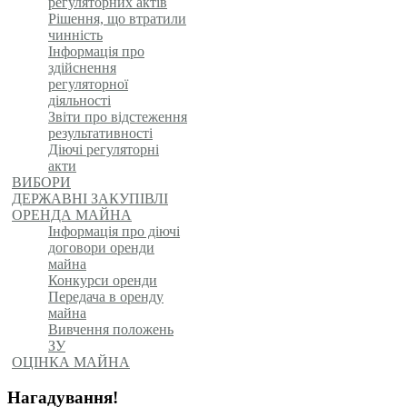
регуляторних актів
Рішення, що втратили
чинність
Інформація про
здійснення
регуляторної
діяльності
Звіти про відстеження
результативності
Діючі регуляторні
акти
ВИБОРИ
ДЕРЖАВНІ ЗАКУПІВЛІ
ОРЕНДА МАЙНА
Інформація про діючі
договори оренди
майна
Конкурси оренди
Передача в оренду
майна
Вивчення положень
ЗУ
ОЦІНКА МАЙНА
Нагадування!