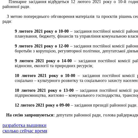
Пленарне засідання відбудеться 12 лютого 2021 року о 10-й годині
районної ради.
З метою попереднього обговорення матеріалів та проєктів рішень сесі
ради:
9 лютого 2021 року о 10-00
– засідання постійної комісії район
планування, бюджету, фінансів та управління комунальною власн
9 лютого 2021 року о 12-00
– засідання постійної комісії район
боротьби з корупцією, регуляторної політики, депутатської діяльн
9 лютого 2021 року о 14-00
– засідання постійної комісії ра
відносин, екології та природних ресурсів;
10 лютого 2021 року о 10-00
– засідання постійної комісії 
соціально – культурного розвитку та соціального захисту населенн
10 лютого 2021 року о 13-00
– засідання постійної комісії р
підприємництва, житлово – комунального господарства, транспорт
12 лютого 2021 року о 09-00
– засідання президії районної ради.
На сесію запрошуються:
депутати районної ради, голова райдержадм
разработка вышивки
сколько сейчас время