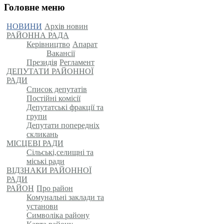
Головне меню
НОВИНИ
Архів новин
РАЙОННА РАДА
Керівництво
Апарат
Вакансії
Президія
Регламент
ДЕПУТАТИ РАЙОННОЇ
РАДИ
Список депутатів
Постійні комісії
Депутатські фракції та
групи
Депутати попередніх
скликань
МІСЦЕВІ РАДИ
Сільські,селищні та
міські ради
ВІДЗНАКИ РАЙОННОЇ
РАДИ
РАЙОН
Про район
Комунальні заклади та
установи
Символіка району