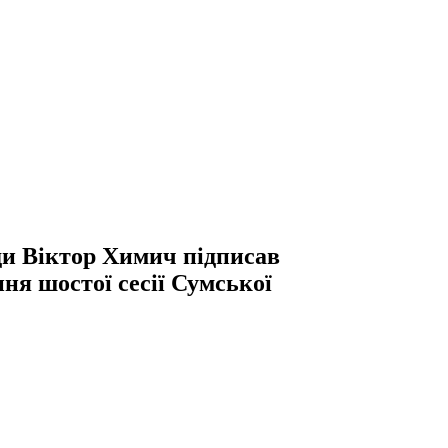
ади Віктор Химич підписав
я шостої сесії Сумської