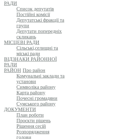
РАДИ
Список депутатів
Постійні комісії
Депутатські фракції та
групи
Депутати попередніх
скликань
МІСЦЕВІ РАДИ
Сільські,селищні та
міські ради
ВІДЗНАКИ РАЙОННОЇ
РАДИ
РАЙОН
Про район
Комунальні заклади та
установи
Символіка району
Карта району
Почесні громадяни
Сумського району
ДОКУМЕНТИ
План роботи
Проєкти рішень
Рішення сесій
Розпорядження
голови