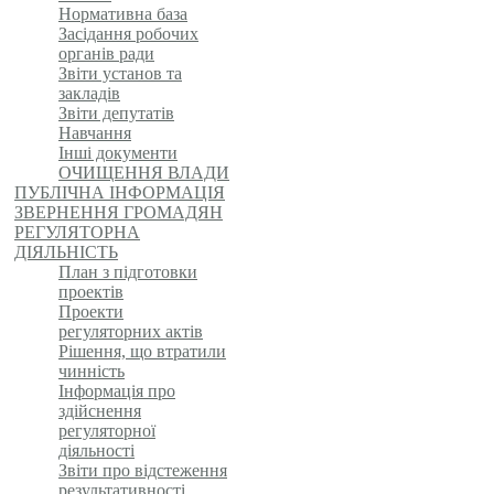
Нормативна база
Засідання робочих
органів ради
Звіти установ та
закладів
Звіти депутатів
Навчання
Інші документи
ОЧИЩЕННЯ ВЛАДИ
ПУБЛІЧНА ІНФОРМАЦІЯ
ЗВЕРНЕННЯ ГРОМАДЯН
РЕГУЛЯТОРНА
ДІЯЛЬНІСТЬ
План з підготовки
проектів
Проекти
регуляторних актів
Рішення, що втратили
чинність
Інформація про
здійснення
регуляторної
діяльності
Звіти про відстеження
результативності