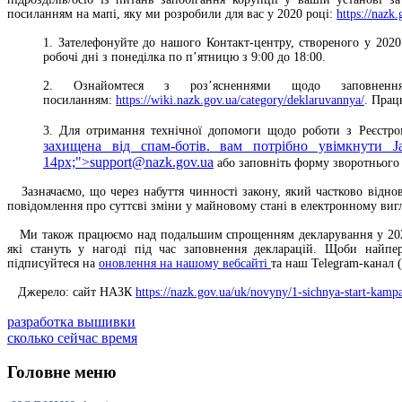
посиланням на мапі, яку ми розробили для вас у 2020 році:
https://nazk
1. Зателефонуйте до нашого Контакт-центру, створеного у 2020 
робочі дні з понеділка по п’ятницю з 9:00 до 18:00.
2. Ознайомтеся з роз’ясненнями щодо заповне
посиланням:
https://wiki.nazk.gov.ua/category/deklaruvannya/
. Прац
3. Для отримання технічної допомоги щодо роботи з Реєстр
захищена від спам-ботів. вам потрібно увімкнути Ja
14px;">
support@nazk.gov.ua
або заповніть форму зворотнього
Зазначаємо, що через набуття чинності закону, який частково відн
повідомлення про суттєві зміни у майновому стані в електронному вигля
Ми також працюємо над подальшим спрощенням декларування у 2021 р
які стануть у нагоді під час заповнення декларацій. Щоби найп
підписуйтеся на
оновлення на нашому вебсайті
та наш Telegram-канал (
Джерело: сайт НАЗК
https://nazk.gov.ua/uk/novyny/1-sichnya-start-kamp
разработка вышивки
сколько сейчас время
Головне меню