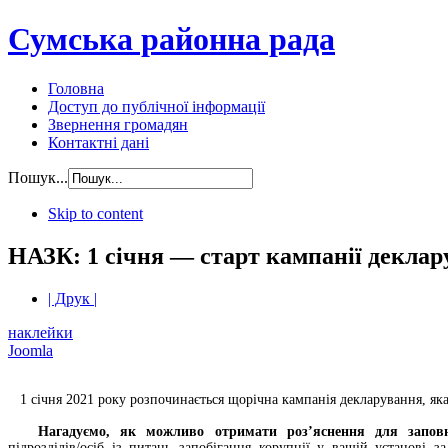
Сумська районна рада
Головна
Доступ до публічної інформації
Звернення громадян
Контактні дані
Пошук...
Skip to content
НАЗК: 1 січня — старт кампанії деклар
| Друк |
наклейки
Joomla
1 січня 2021 року розпочинається щорічна кампанія декларування, яка
Нагадуємо, як можливо отримати роз’яснення для заповнен
підрозділів/осіб із питань запобігання корупції у вашій установі з