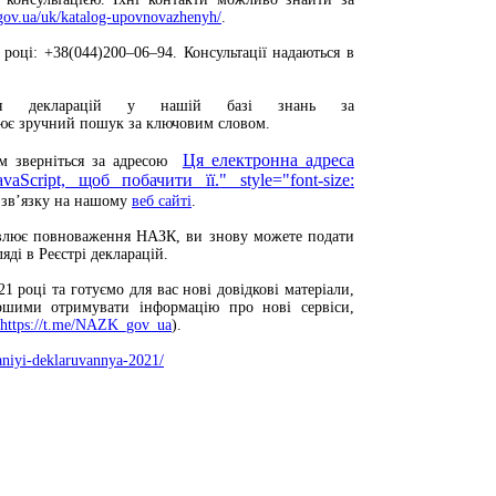
.gov.ua/uk/katalog-upovnovazhenyh/
.
році: +38(044)200–06–94. Консультації надаються в
ння декларацій у нашій базі знань за
ює зручний пошук за ключовим словом.
Ця електронна адреса
ом зверніться за адресою
vaScript, щоб побачити її.
" style="font-size:
 зв’язку на нашому
веб сайті
.
овлює повноваження НАЗК, ви знову можете подати
ді в Реєстрі декларацій.
оці та готуємо для вас нові довідкові матеріали,
ершими отримувати інформацію про нові сервіси,
https://t.me/NAZK_gov_ua
).
aniyi-deklaruvannya-2021/