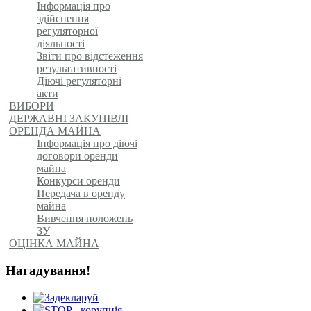
Інформація про
здійснення
регуляторної
діяльності
Звіти про відстеження
результативності
Діючі регуляторні
акти
ВИБОРИ
ДЕРЖАВНІ ЗАКУПІВЛІ
ОРЕНДА МАЙНА
Інформація про діючі
договори оренди
майна
Конкурси оренди
Передача в оренду
майна
Вивчення положень
ЗУ
ОЦІНКА МАЙНА
Нагадування!