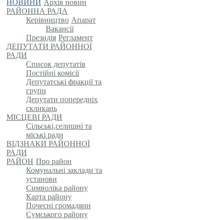
НОВИНИ
Архів новин
РАЙОННА РАДА
Керівництво
Апарат
Вакансії
Президія
Регламент
ДЕПУТАТИ РАЙОННОЇ
РАДИ
Список депутатів
Постійні комісії
Депутатські фракції та
групи
Депутати попередніх
скликань
МІСЦЕВІ РАДИ
Сільські,селищні та
міські ради
ВІДЗНАКИ РАЙОННОЇ
РАДИ
РАЙОН
Про район
Комунальні заклади та
установи
Символіка району
Карта району
Почесні громадяни
Сумського району