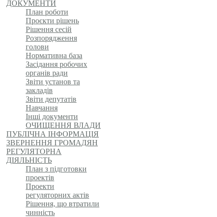
ДОКУМЕНТИ
План роботи
Проєкти рішень
Рішення сесій
Розпорядження
голови
Нормативна база
Засідання робочих
органів ради
Звіти установ та
закладів
Звіти депутатів
Навчання
Інші документи
ОЧИЩЕННЯ ВЛАДИ
ПУБЛІЧНА ІНФОРМАЦІЯ
ЗВЕРНЕННЯ ГРОМАДЯН
РЕГУЛЯТОРНА
ДІЯЛЬНІСТЬ
План з підготовки
проектів
Проекти
регуляторних актів
Рішення, що втратили
чинність