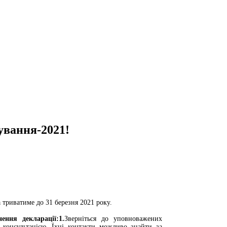
ування-2021!
 триватиме до 31 березня 2021 року.
ня декларації:1.
Зверніться до уповноважених
а консультацією. Їхні контакти можливо знайти за