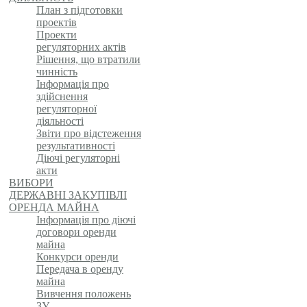
План з підготовки
проектів
Проекти
регуляторних актів
Рішення, що втратили
чинність
Інформація про
здійснення
регуляторної
діяльності
Звіти про відстеження
результативності
Діючі регуляторні
акти
ВИБОРИ
ДЕРЖАВНІ ЗАКУПІВЛІ
ОРЕНДА МАЙНА
Інформація про діючі
договори оренди
майна
Конкурси оренди
Передача в оренду
майна
Вивчення положень
ЗУ