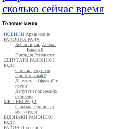
сколько сейчас время
Головне меню
НОВИНИ
Архів новин
РАЙОННА РАДА
Керівництво
Апарат
Вакансії
Президія
Регламент
ДЕПУТАТИ РАЙОННОЇ
РАДИ
Список депутатів
Постійні комісії
Депутатські фракції та
групи
Депутати попередніх
скликань
МІСЦЕВІ РАДИ
Сільські,селищні та
міські ради
ВІДЗНАКИ РАЙОННОЇ
РАДИ
РАЙОН
Про район