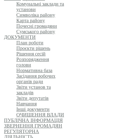
Комунальні заклади та
установи
Символіка району
Карта району
Почесні громадяни
Сумського району
ДОКУМЕНТИ
План роботи
Проєкти рішень
Рішення сесій
Розпорядження
голови
Нормативна база
Засідання робочих
органів ради
Звіти установ та
закладів
Звіти депутатів
Навчання
Інші документи
ОЧИЩЕННЯ ВЛАДИ
ПУБЛІЧНА ІНФОРМАЦІЯ
ЗВЕРНЕННЯ ГРОМАДЯН
РЕГУЛЯТОРНА
ДІЯЛЬНІСТЬ