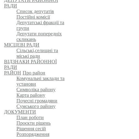
ДЕПУТАТИ РАЙОННОЇ
РАДИ
Список депутатів
Постійні комісії
Депутатські фракції та
групи
Депутати попередніх
скликань
МІСЦЕВІ РАДИ
Сільські,селищні та
міські ради
ВІДЗНАКИ РАЙОННОЇ
РАДИ
РАЙОН
Про район
Комунальні заклади та
установи
Символіка району
Карта району
Почесні громадяни
Сумського району
ДОКУМЕНТИ
План роботи
Проєкти рішень
Рішення сесій
Розпорядження