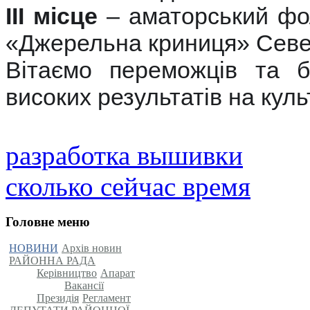
ІІІ місце
– аматорський фо
«Джерельна криниця» Севе
Вітаємо переможців та 
високих результатів на куль
разработка вышивки
сколько сейчас время
Головне меню
НОВИНИ
Архів новин
РАЙОННА РАДА
Керівництво
Апарат
Вакансії
Президія
Регламент