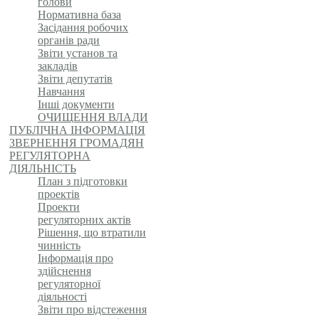
голови
Нормативна база
Засідання робочих
органів ради
Звіти установ та
закладів
Звіти депутатів
Навчання
Інші документи
ОЧИЩЕННЯ ВЛАДИ
ПУБЛІЧНА ІНФОРМАЦІЯ
ЗВЕРНЕННЯ ГРОМАДЯН
РЕГУЛЯТОРНА
ДІЯЛЬНІСТЬ
План з підготовки
проектів
Проекти
регуляторних актів
Рішення, що втратили
чинність
Інформація про
здійснення
регуляторної
діяльності
Звіти про відстеження