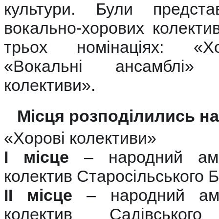
культури. Були предста
вокально-хорових колектив
трьох номінаціях: «Хо
«Вокальні ансамблі»
колективи».
Місця розподілились на
«Хорові колективи»
І місце
– народний ама
колектив Старосільського 
ІІ місце
– народний ама
колектив Садівськог