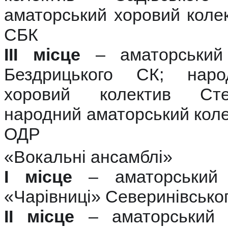
аматорський хоровий коле
СБК
ІІІ місце
– аматорський 
Бездрицького СК; наро
хоровий колектив Сте
народний аматорський коле
ОДР
«Вокальні ансамблі»
І місце
– аматорський 
«Чарівниці» Северинівсько
ІІ місце
– аматорський в