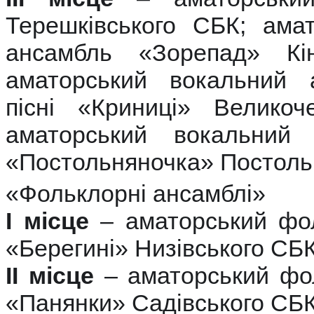
Терешківського СБК; ама
ансамбль «Зорепад» Кін
аматорський вокальний 
пісні «Криниці» Великоч
аматорський вокальний 
«Постольняночка» Постоль
«Фольклорні ансамблі»
І місце
– аматорський фол
«Берегині» Низівського СБ
ІІ місце
– аматорський фо
«Панянки» Садівського СБ