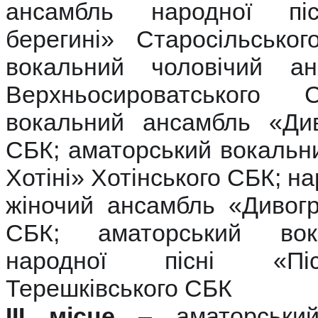
ансамбль народної пісн
берегині» Старосільсько
вокальний чоловічий ан
Верхньосироватського 
вокальний ансамбль «Див
СБК; аматорський вокальн
Хотіні» Хотінського СБК; н
жіночий ансамбль «Дивогр
СБК; аматорський вок
народної пісні «Пі
Терешківського СБК
ІІІ місце
– аматорський