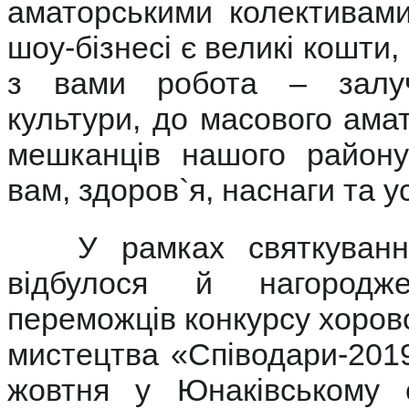
аматорськими колективам
шоу-бізнесі є великі кошти
з вами робота – залу
культури, до масового ама
мешканців нашого району
вам, здоров`я, наснаги та ус
У рамках святкування
відбулося й нагородж
переможців конкурсу хоров
мистецтва «Співодари-2019
жовтня у Юнаківському с