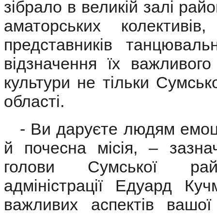
зібрало в великій залі райо
аматорських колективів, с
представників танцюваль
відзначення їх важливого
культури не тільки Сумсько
області.
- Ви
даруєте людям емоці
й почесна місія, – зазнач
голови Сумської рай
адміністрації Едуард Ку
важливих аспектів вашої