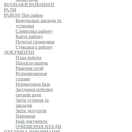
ВІДЗНАКИ РАЙОННОЇ
РАДИ
РАЙОН
Про район
Комунальні заклади та
установи
Символіка району
Карта району
Почесні громадяни
Сумського району
ДОКУМЕНТИ
План роботи
Проєкти рішень
Рішення сесій
Розпорядження
голови
Нормативна база
Засідання робочих
органів ради
Звіти установ та
закладів
Звіти депутатів
Навчання
Інші документи
ОЧИЩЕННЯ ВЛАДИ
ПУБЛІЧНА ІНФОРМАЦІЯ