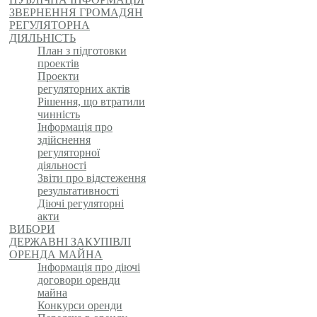
ЗВЕРНЕННЯ ГРОМАДЯН
РЕГУЛЯТОРНА
ДІЯЛЬНІСТЬ
План з підготовки
проектів
Проекти
регуляторних актів
Рішення, що втратили
чинність
Інформація про
здійснення
регуляторної
діяльності
Звіти про відстеження
результативності
Діючі регуляторні
акти
ВИБОРИ
ДЕРЖАВНІ ЗАКУПІВЛІ
ОРЕНДА МАЙНА
Інформація про діючі
договори оренди
майна
Конкурси оренди