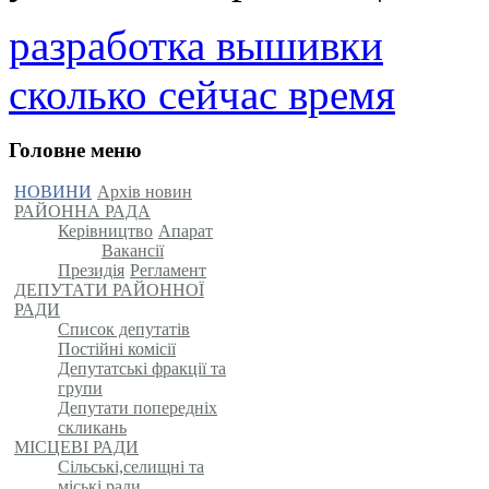
разработка вышивки
сколько сейчас время
Головне меню
НОВИНИ
Архів новин
РАЙОННА РАДА
Керівництво
Апарат
Вакансії
Президія
Регламент
ДЕПУТАТИ РАЙОННОЇ
РАДИ
Список депутатів
Постійні комісії
Депутатські фракції та
групи
Депутати попередніх
скликань
МІСЦЕВІ РАДИ
Сільські,селищні та
міські ради