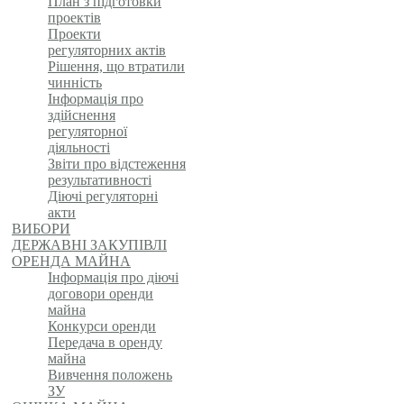
План з підготовки
проектів
Проекти
регуляторних актів
Рішення, що втратили
чинність
Інформація про
здійснення
регуляторної
діяльності
Звіти про відстеження
результативності
Діючі регуляторні
акти
ВИБОРИ
ДЕРЖАВНІ ЗАКУПІВЛІ
ОРЕНДА МАЙНА
Інформація про діючі
договори оренди
майна
Конкурси оренди
Передача в оренду
майна
Вивчення положень
ЗУ