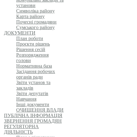
установи
Символіка району
Карта району
Почесні громадяни
Сумського району
ДОКУМЕНТИ
План роботи
Проєкти рішень
Рішення сесій
Розпорядження
голови
Нормативна база
Засідання робочих
органів ради
Звіти установ та
закладів
Звіти депутатів
Навчання
Інші документи
ОЧИЩЕННЯ ВЛАДИ
ПУБЛІЧНА ІНФОРМАЦІЯ
ЗВЕРНЕННЯ ГРОМАДЯН
РЕГУЛЯТОРНА
ДІЯЛЬНІСТЬ