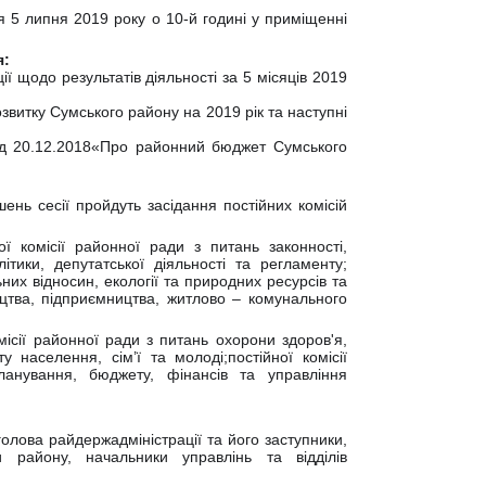
 5 липня 2019 року о 10-й годині у приміщенні
я:
 щодо результатів діяльності за 5 місяців 2019
витку Сумського району на 2019 рік та наступні
д 20.12.2018«Про районний бюджет Сумського
нь сесії пройдуть засідання постійних комісій
ї комісії районної ради з питань законності,
ітики, депутатської діяльності та регламенту;
ьних відносин, екології та природних ресурсів та
ництва, підприємництва, житлово – комунального
місії районної ради з питань охорони здоров'я,
у населення, сім’ї та молоді;постійної комісії
ланування, бюджету, фінансів та управління
лова райдержадміністрації та його заступники,
и району, начальники управлінь та відділів