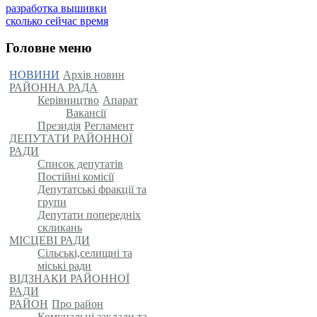
разработка вышивки
сколько сейчас время
Головне меню
НОВИНИ
Архів новин
РАЙОННА РАДА
Керівництво
Апарат
Вакансії
Президія
Регламент
ДЕПУТАТИ РАЙОННОЇ
РАДИ
Список депутатів
Постійні комісії
Депутатські фракції та
групи
Депутати попередніх
скликань
МІСЦЕВІ РАДИ
Сільські,селищні та
міські ради
ВІДЗНАКИ РАЙОННОЇ
РАДИ
РАЙОН
Про район
Комунальні заклади та