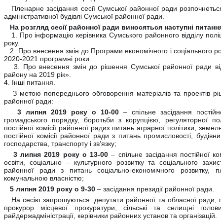
Пленарне засідання сесії Сумської районної ради розпочнеться
адміністративної будівлі Сумської районної ради.
На розгляд сесії районної ради виносяться наступні питанн
1. Про інформацію керівника Сумського районного відділу поліції
року.
2. Про внесення змін до Програми економічного і соціального роз
2020-2021 програмні роки.
3. Про внесення змін до рішення Сумської районної ради ві
району на 2019 рік».
4. Інші питання.
З метою попереднього обговорення матеріалів та проектів ріше
районної ради:
3 липня 2019 року о 10-00
– спільне засідання постійно
громадського порядку, боротьби з корупцією, регуляторної пол
постійної комісії районної радиз питань аграрної політики, земел
постійної комісії районної ради з питань промисловості, будів
господарства, транспорту і зв’язку;
3 липня 2019 року о 13-00
– спільне засідання постійної ко
освіти, соціально – культурного розвитку та соціального захист
районної ради з питань соціально-економічного розвитку, п
комунальною власністю;
5 липня 2019 року о 9-30
– засідання президії районної ради.
На сесію запрошуються: депутати районної та обласної ради, го
прокурор місцевої прокуратури, сільські та селищні голов
райдержадміністрації, керівники районних установ та організацій.