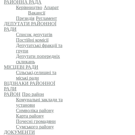
РАЙОННА РАДА
Керівництво
Апарат
Вакансії
Президія
Регламент
ДЕПУТАТИ РАЙОННОЇ
РАДИ
Список депутатів
Постійні комісії
Депутатські фракції та
групи
Депутати попередніх
скликань
МІСЦЕВІ РАДИ
Сільські,селищні та
міські ради
ВІДЗНАКИ РАЙОННОЇ
РАДИ
РАЙОН
Про район
Комунальні заклади та
установи
Символіка району
Карта району
Почесні громадяни
Сумського району
ДОКУМЕНТИ