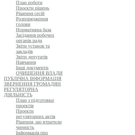
План роботи
Проєкти рішень
Рішення сесій
Розпорядження
голови
Нормативна база
Засідання робочих
органів ради
Звіти установ та
закладів
Звіти депутатів
Навчання
Інші документи
ОЧИЩЕННЯ ВЛАДИ
ПУБЛІЧНА ІНФОРМАЦІЯ
ЗВЕРНЕННЯ ГРОМАДЯН
РЕГУЛЯТОРНА
ДІЯЛЬНІСТЬ
План з підготовки
проектів
Проекти
регуляторних актів
Рішення, що втратили
чинність
Інформація про