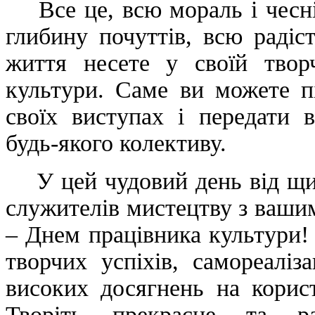
Все це, всю мораль і чесніс
глибину почуттів, всю радіс
життя несете у своїй творч
культури. Саме ви можете п
своїх виступах і передати 
будь-якого колективу.
У цей чудовий день від щир
служителів мистецтву з ваши
– Днем працівника культури!
творчих успіхів, самореаліза
високих досягнень на корис
Творіть прекрасне та р