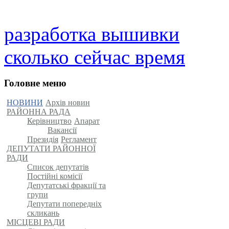
разработка вышивки
сколько сейчас время
Головне меню
НОВИНИ
Архів новин
РАЙОННА РАДА
Керівництво
Апарат
Вакансії
Президія
Регламент
ДЕПУТАТИ РАЙОННОЇ
РАДИ
Список депутатів
Постійні комісії
Депутатські фракції та
групи
Депутати попередніх
скликань
МІСЦЕВІ РАДИ