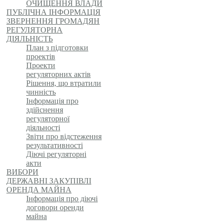
ОЧИЩЕННЯ ВЛАДИ
ПУБЛІЧНА ІНФОРМАЦІЯ
ЗВЕРНЕННЯ ГРОМАДЯН
РЕГУЛЯТОРНА
ДІЯЛЬНІСТЬ
План з підготовки
проектів
Проекти
регуляторних актів
Рішення, що втратили
чинність
Інформація про
здійснення
регуляторної
діяльності
Звіти про відстеження
результативності
Діючі регуляторні
акти
ВИБОРИ
ДЕРЖАВНІ ЗАКУПІВЛІ
ОРЕНДА МАЙНА
Інформація про діючі
договори оренди
майна