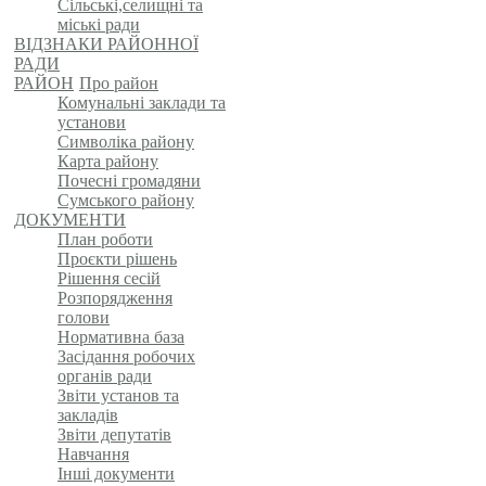
Сільські,селищні та
міські ради
ВІДЗНАКИ РАЙОННОЇ
РАДИ
РАЙОН
Про район
Комунальні заклади та
установи
Символіка району
Карта району
Почесні громадяни
Сумського району
ДОКУМЕНТИ
План роботи
Проєкти рішень
Рішення сесій
Розпорядження
голови
Нормативна база
Засідання робочих
органів ради
Звіти установ та
закладів
Звіти депутатів
Навчання
Інші документи