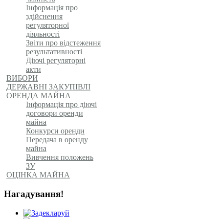
Інформація про
здійснення
регуляторної
діяльності
Звіти про відстеження
результативності
Діючі регуляторні
акти
ВИБОРИ
ДЕРЖАВНІ ЗАКУПІВЛІ
ОРЕНДА МАЙНА
Інформація про діючі
договори оренди
майна
Конкурси оренди
Передача в оренду
майна
Вивчення положень
ЗУ
ОЦІНКА МАЙНА
Нагадування!