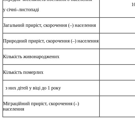
1
у січні–листопаді
Загальний приріст, скорочення (–) населення
Природний приріст, скорочення (–) населення
Кількість живонароджених
Кількість померлих
з них дітей у віці до 1 року
Міграційний приріст, скорочення (–)
населення