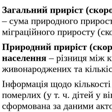
Загальний приріст (скор
– сума природного прирост
міграційного приросту (ск
Природний приріст (ско
населення
– різниця між к
живонароджених та кількі
Інформація щодо кількост
померлих (у т. ч. дітей у ві
сформована за даними акто