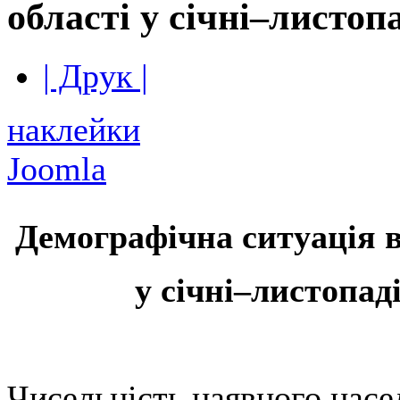
області у січні–листоп
| Друк |
наклейки
Joomla
Демографічна ситуація в
у
січні
–
листопад
Чисельність наявного насе