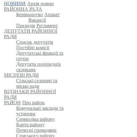
НОВИНИ
Архів новин
РАЙОННА РАДА
Керівництво
Апарат
Вакансії
Президія
Регламент
ДЕПУТАТИ РАЙОННОЇ
РАДИ
Список депутатів
Постійні комісії
Депутатські фракції та
групи
Депутати попередніх
скликань
МІСЦЕВІ РАДИ
Сільські,селищні та
міські ради
ВІДЗНАКИ РАЙОННОЇ
РАДИ
РАЙОН
Про район
Комунальні заклади та
установи
Символіка району
Карта району
Почесні громадяни
Сумського району