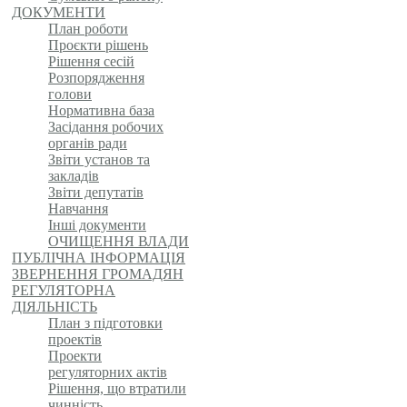
ДОКУМЕНТИ
План роботи
Проєкти рішень
Рішення сесій
Розпорядження
голови
Нормативна база
Засідання робочих
органів ради
Звіти установ та
закладів
Звіти депутатів
Навчання
Інші документи
ОЧИЩЕННЯ ВЛАДИ
ПУБЛІЧНА ІНФОРМАЦІЯ
ЗВЕРНЕННЯ ГРОМАДЯН
РЕГУЛЯТОРНА
ДІЯЛЬНІСТЬ
План з підготовки
проектів
Проекти
регуляторних актів
Рішення, що втратили
чинність