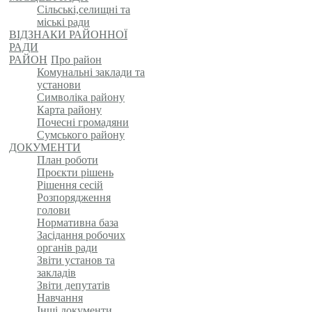
Сільські,селищні та
міські ради
ВІДЗНАКИ РАЙОННОЇ
РАДИ
РАЙОН
Про район
Комунальні заклади та
установи
Символіка району
Карта району
Почесні громадяни
Сумського району
ДОКУМЕНТИ
План роботи
Проєкти рішень
Рішення сесій
Розпорядження
голови
Нормативна база
Засідання робочих
органів ради
Звіти установ та
закладів
Звіти депутатів
Навчання
Інші документи