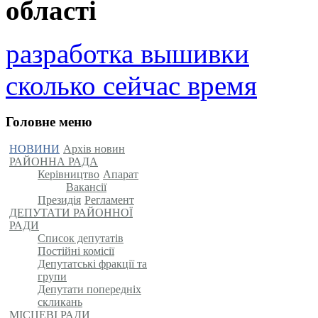
області
разработка вышивки
сколько сейчас время
Головне меню
НОВИНИ
Архів новин
РАЙОННА РАДА
Керівництво
Апарат
Вакансії
Президія
Регламент
ДЕПУТАТИ РАЙОННОЇ
РАДИ
Список депутатів
Постійні комісії
Депутатські фракції та
групи
Депутати попередніх
скликань
МІСЦЕВІ РАДИ