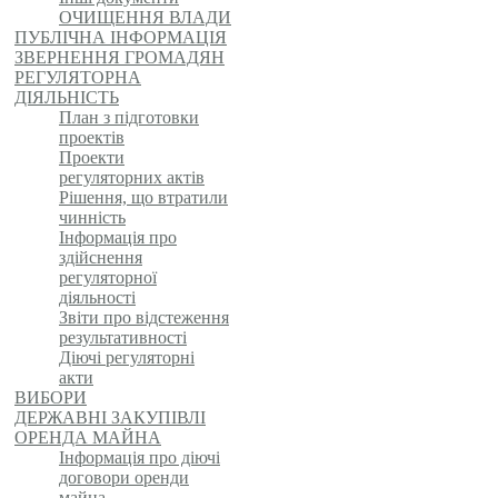
ОЧИЩЕННЯ ВЛАДИ
ПУБЛІЧНА ІНФОРМАЦІЯ
ЗВЕРНЕННЯ ГРОМАДЯН
РЕГУЛЯТОРНА
ДІЯЛЬНІСТЬ
План з підготовки
проектів
Проекти
регуляторних актів
Рішення, що втратили
чинність
Інформація про
здійснення
регуляторної
діяльності
Звіти про відстеження
результативності
Діючі регуляторні
акти
ВИБОРИ
ДЕРЖАВНІ ЗАКУПІВЛІ
ОРЕНДА МАЙНА
Інформація про діючі
договори оренди
майна