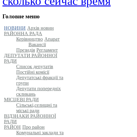
сколько сейчас время
Головне меню
НОВИНИ
Архів новин
РАЙОННА РАДА
Керівництво
Апарат
Вакансії
Президія
Регламент
ДЕПУТАТИ РАЙОННОЇ
РАДИ
Список депутатів
Постійні комісії
Депутатські фракції та
групи
Депутати попередніх
скликань
МІСЦЕВІ РАДИ
Сільські,селищні та
міські ради
ВІДЗНАКИ РАЙОННОЇ
РАДИ
РАЙОН
Про район
Комунальні заклади та