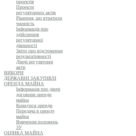
проектів
Проекти
регуляторних актів
Рішення, що втратили
чинність
Інформація про
здійснення
регуляторної
діяльності
Звіти про відстеження
результативності
Діючі регуляторні
акти
ВИБОРИ
ДЕРЖАВНІ ЗАКУПІВЛІ
ОРЕНДА МАЙНА
Інформація про діючі
договори оренди
майна
Конкурси оренди
Передача в оренду
майна
Вивчення положень
ЗУ
ОЦІНКА МАЙНА