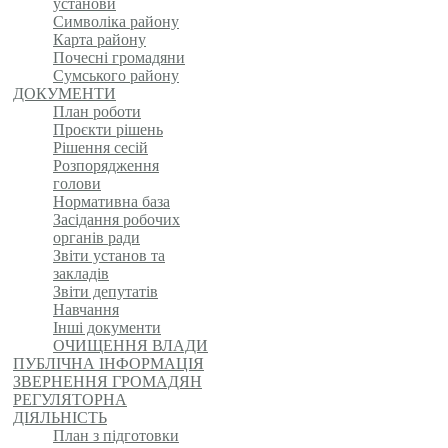
установи
Символіка району
Карта району
Почесні громадяни
Сумського району
ДОКУМЕНТИ
План роботи
Проєкти рішень
Рішення сесій
Розпорядження
голови
Нормативна база
Засідання робочих
органів ради
Звіти установ та
закладів
Звіти депутатів
Навчання
Інші документи
ОЧИЩЕННЯ ВЛАДИ
ПУБЛІЧНА ІНФОРМАЦІЯ
ЗВЕРНЕННЯ ГРОМАДЯН
РЕГУЛЯТОРНА
ДІЯЛЬНІСТЬ
План з підготовки