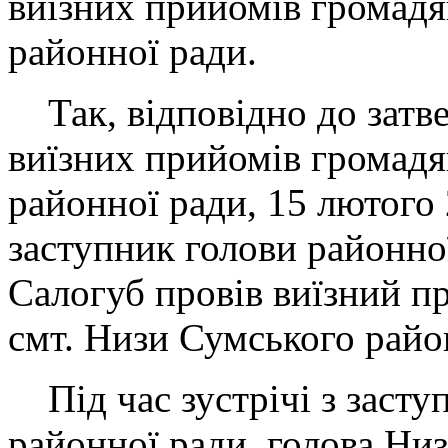
виїзних прийомів громадя
районної ради.
Так, відповідно до затв
виїзних прийомів громадя
районної ради, 15 лютого
заступник голови районно
Салогуб провів виїзний п
смт. Низи Сумського райо
Під час зустрічі з засту
районної ради, голова Низ