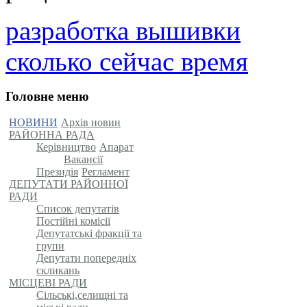
разработка вышивки
сколько сейчас время
Головне меню
НОВИНИ
Архів новин
РАЙОННА РАДА
Керівництво
Апарат
Вакансії
Президія
Регламент
ДЕПУТАТИ РАЙОННОЇ
РАДИ
Список депутатів
Постійні комісії
Депутатські фракції та
групи
Депутати попередніх
скликань
МІСЦЕВІ РАДИ
Сільські,селищні та