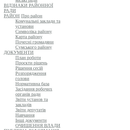
міські ради
ВІДЗНАКИ РАЙОННОЇ
РАДИ
РАЙОН
Про район
Комунальні заклади та
установи
Символіка району
Карта району
Почесні громадяни
Сумського району
ДОКУМЕНТИ
План роботи
Проєкти рішень
Рішення сесій
Розпорядження
голови
Нормативна база
Засідання робочих
органів ради
Звіти установ та
закладів
Звіти депутатів
Навчання
Інші документи
ОЧИЩЕННЯ ВЛАДИ