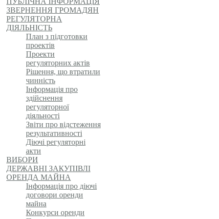
ПУБЛІЧНА ІНФОРМАЦІЯ
ЗВЕРНЕННЯ ГРОМАДЯН
РЕГУЛЯТОРНА
ДІЯЛЬНІСТЬ
План з підготовки
проектів
Проекти
регуляторних актів
Рішення, що втратили
чинність
Інформація про
здійснення
регуляторної
діяльності
Звіти про відстеження
результативності
Діючі регуляторні
акти
ВИБОРИ
ДЕРЖАВНІ ЗАКУПІВЛІ
ОРЕНДА МАЙНА
Інформація про діючі
договори оренди
майна
Конкурси оренди