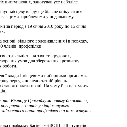
іх виступаючих, занотував усе наболіле.
ушує місцеву владу ще більше опікуватися
ися з цими проблемами у подальшому.
 за період з 19 січня 2010 року по 15 січня
ик.
 основі вільного волевиявлення і в порядку,
00 членів профспілки.
вою діяльність на захист трудових,
створення умов для збереження і розвитку
х роботи.
вої влади і місцевими виборними органами.
шу чергу, - це недостатній рівень
х ставок оплати праці. На чому й акцентують
ія.
та Віктору Гримайлу за повагу до освітян,
повернення коштів у кінці минулого
им займається наша профспілка та чим живуть
ова профкому Басівської ЗОШ І-ІІІ ступенів