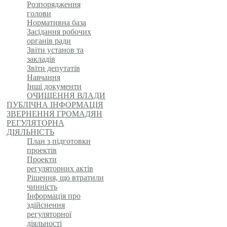
Розпорядження
голови
Нормативна база
Засідання робочих
органів ради
Звіти установ та
закладів
Звіти депутатів
Навчання
Інші документи
ОЧИЩЕННЯ ВЛАДИ
ПУБЛІЧНА ІНФОРМАЦІЯ
ЗВЕРНЕННЯ ГРОМАДЯН
РЕГУЛЯТОРНА
ДІЯЛЬНІСТЬ
План з підготовки
проектів
Проекти
регуляторних актів
Рішення, що втратили
чинність
Інформація про
здійснення
регуляторної
діяльності