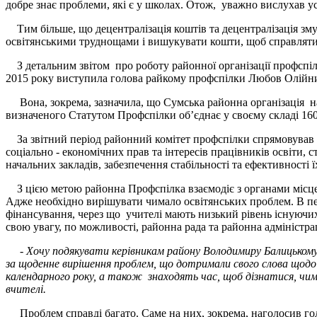
добре знає проблеми, які є у школах. Отож, уважно вислухав ус
Тим більше, що децентралізація коштів та децентралізація зм
освітянськими труднощами і вишукувати кошти, щоб справлят
З детальним звітом про роботу районної організації профспілки
2015 року виступила голова райкому профспілки Любов Олійн
Вона, зокрема, зазначила, що Сумська районна організація на
визначеного Статутом Профспілки об’єднає у своєму складі 16
За звітний період районний комітет профспілки спрямовував с
соціально - економічних прав та інтересів працівників освіти, 
начальних закладів, забезпечення стабільності та ефективності ї
З цією метою районна Профспілка взаємодіє з органами місце
Адже необхідно вирішувати чимало освітянських проблем. В пер
фінансування, через що учителі мають низький рівень існуючи
свою увагу, по можливості, районна рада та районна адміністрац
- Хочу подякувати керівникам району Володимиру Балицькому 
за щоденне вирішення проблем, що дотримали свого слова щодо 
календарного року, а також знаходять час, щоб дізнатися, ч
вчителі.
Проблем справді багато. Саме на них, зокрема, наголосив гол