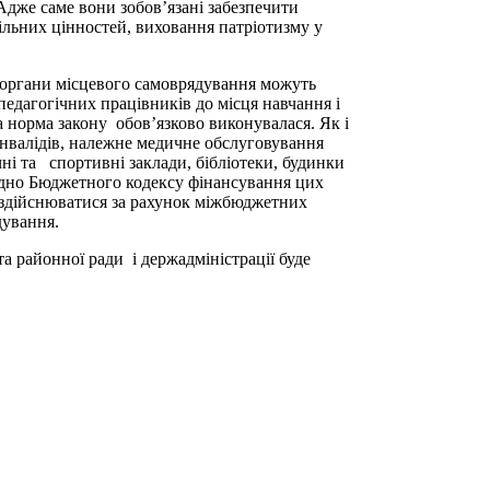
Адже саме вони зобов’язані забезпечити
ільних цінностей, виховання патріотизму у
«органи місцевого самоврядування можуть
 педагогічних працівників до місця навчання і
а норма закону обов’язково виконувалася. Як і
 інвалідів, належне медичне обслуговування
і та спортивні заклади, бібліотеки, будинки
відно Бюджетного кодексу фінансування цих
ь здійснюватися за рахунок міжбюджетних
дування.
 районної ради і держадміністрації буде