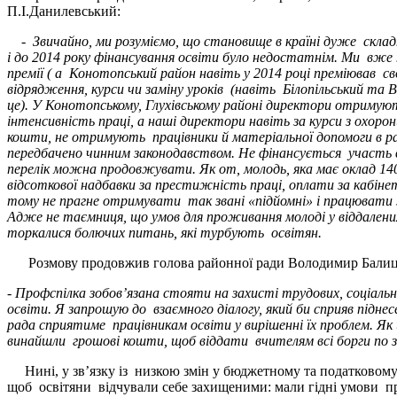
П.І.Данилевський:
- Звичайно, ми розуміємо, що становище в країні дуже складне
і до 2014 року фінансування освіти було недостатнім. Ми вже
премії ( а Конотопський район навіть у 2014 році преміював с
відрядження, курси чи заміну уроків (навіть Білопільський та
це). У Конотопському, Глухівському районі директори отримуют
інтенсивність праці, а наші директори навіть за курси з охор
кошти, не отримують працівники й матеріальної допомоги в раз
передбачено чинним законодавством. Не фінансується участь вч
перелік можна продовжувати. Як от, молодь, яка має оклад 140
відсоткової надбавки за престижність праці, оплати за кабінет
тому не прагне отримувати так звані «підйомні» і працювати з
Адже не таємниця, що умов для проживання молоді у віддалени
торкалися болючих питань, які турбують освітян.
Розмову продовжив голова районної ради Володимир Балиць
- Профспілка зобов’язана стояти на захисті трудових, соціальн
освіти. Я запрошую до взаємного діалогу, який би сприяв піднес
рада сприятиме працівникам освіти у вирішенні їх проблем. Як 
винайшли грошові кошти, щоб віддати вчителям всі борги по з
Нині, у зв’язку із низкою змін у бюджетному та податковому з
щоб освітяни відчували себе захищеними: мали гідні умови пр