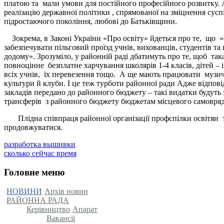
платою та мали умови для постійного професійного розвитку. 
реалізацію державної політики , спрямованої на зміцнення сусп
підростаючого покоління, любові до Батьківщини.
Зокрема, в Законі України «Про освіту» йдеться про те, що 
забезпечувати пільговий проїзд учнів, вихованців, студентів та
додому». Зрозуміло, у районній раді дбатимуть про те, щоб так
повноцінне безплатне харчування школярів 1-4 класів, дітей –
всіх учнів, їх перевезення тощо. А ще мають працювати музичн
культури й клуби. І це теж турботи районної ради Адже відпо
закладів передано до районного бюджету – такі видатки будут
трансферів з районного бюджету бюджетам місцевого самовря
Плідна співпраця районної організації профспілки освітян та
продовжуватися.
разработка вышивки
сколько сейчас время
Головне меню
НОВИНИ
Архів новин
РАЙОННА РАДА
Керівництво
Апарат
Вакансії