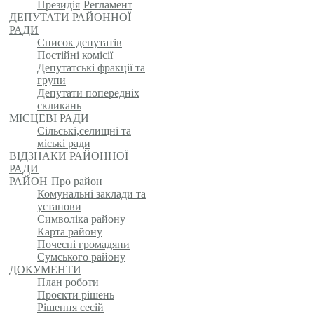
Президія
Регламент
ДЕПУТАТИ РАЙОННОЇ
РАДИ
Список депутатів
Постійні комісії
Депутатські фракції та
групи
Депутати попередніх
скликань
МІСЦЕВІ РАДИ
Сільські,селищні та
міські ради
ВІДЗНАКИ РАЙОННОЇ
РАДИ
РАЙОН
Про район
Комунальні заклади та
установи
Символіка району
Карта району
Почесні громадяни
Сумського району
ДОКУМЕНТИ
План роботи
Проєкти рішень
Рішення сесій