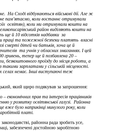
. На Сході відбуваються військові дії. Але ж
 не пам’ятаємо, коли востаннє отримували
воїх освітян), коли ми отримували кошти на
 Великописарівський район виділяють кошти на
ь ще й 10 відсотків надбавки за
они праці та пожежної безпеки платять власні
і смерті дітей чи батьків, хоча це й
ителів та учнів у обласних змаганнях. І цей
0 гривень, тепер ще й позбавлена 20 –
и, безкоштовного проїзду до місця роботи, а
 такими зарплатами у сільській місцевості.
х селах немає. Інші виступаючі теж
кий, який щиро подякував за запрошення:
о – економічних прав та інтересів працівників
енню у розвитку освітянської галузі. Районна
це вже було наприкінці минулого року, коли
аробітній платі.
аконодавстві, районна рада зробить усе,
аці, забезпечені достойною заробітною