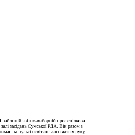
 районній звітно-виборній профспілкова
 залі засідань Сумської РДА. Він разом з
имає на пульсі освітянського життя руку,