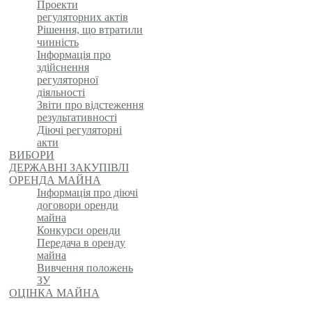
Проекти
регуляторних актів
Рішення, що втратили
чинність
Інформація про
здійснення
регуляторної
діяльності
Звіти про відстеження
результативності
Діючі регуляторні
акти
ВИБОРИ
ДЕРЖАВНІ ЗАКУПІВЛІ
ОРЕНДА МАЙНА
Інформація про діючі
договори оренди
майна
Конкурси оренди
Передача в оренду
майна
Вивчення положень
ЗУ
ОЦІНКА МАЙНА