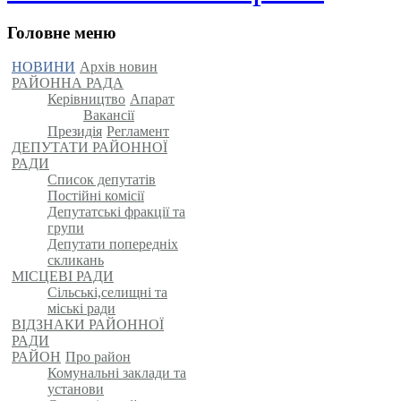
Головне меню
НОВИНИ
Архів новин
РАЙОННА РАДА
Керівництво
Апарат
Вакансії
Президія
Регламент
ДЕПУТАТИ РАЙОННОЇ
РАДИ
Список депутатів
Постійні комісії
Депутатські фракції та
групи
Депутати попередніх
скликань
МІСЦЕВІ РАДИ
Сільські,селищні та
міські ради
ВІДЗНАКИ РАЙОННОЇ
РАДИ
РАЙОН
Про район
Комунальні заклади та
установи