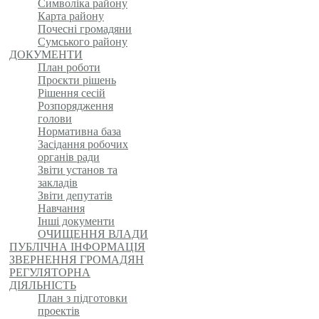
Символіка району
Карта району
Почесні громадяни
Сумського району
ДОКУМЕНТИ
План роботи
Проєкти рішень
Рішення сесій
Розпорядження
голови
Нормативна база
Засідання робочих
органів ради
Звіти установ та
закладів
Звіти депутатів
Навчання
Інші документи
ОЧИЩЕННЯ ВЛАДИ
ПУБЛІЧНА ІНФОРМАЦІЯ
ЗВЕРНЕННЯ ГРОМАДЯН
РЕГУЛЯТОРНА
ДІЯЛЬНІСТЬ
План з підготовки
проектів