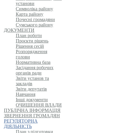
установи
Символіка району
Карта району
Почесні громадяни
Сумського району
ДОКУМЕНТИ
План роботи
Проєкти рішень
Рішення сесій
Розпорядження
голови
Нормативна база
Засідання робочих
органів ради
Звіти установ та
закладів
Звіти депутатів
Навчання
Інші документи
ОЧИЩЕННЯ ВЛАДИ
ПУБЛІЧНА ІНФОРМАЦІЯ
ЗВЕРНЕННЯ ГРОМАДЯН
РЕГУЛЯТОРНА
ДІЯЛЬНІСТЬ
План з підготовки