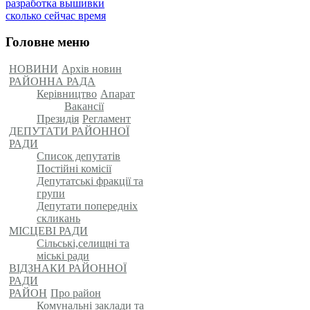
разработка вышивки
сколько сейчас время
Головне меню
НОВИНИ
Архів новин
РАЙОННА РАДА
Керівництво
Апарат
Вакансії
Президія
Регламент
ДЕПУТАТИ РАЙОННОЇ
РАДИ
Список депутатів
Постійні комісії
Депутатські фракції та
групи
Депутати попередніх
скликань
МІСЦЕВІ РАДИ
Сільські,селищні та
міські ради
ВІДЗНАКИ РАЙОННОЇ
РАДИ
РАЙОН
Про район
Комунальні заклади та