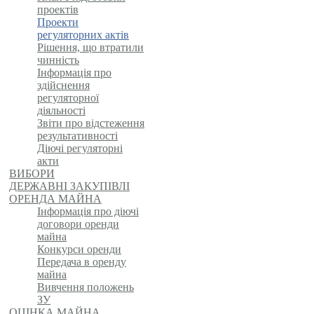
проектів
Проекти
регуляторних актів
Рішення, що втратили
чинність
Інформація про
здійснення
регуляторної
діяльності
Звіти про відстеження
результативності
Діючі регуляторні
акти
ВИБОРИ
ДЕРЖАВНІ ЗАКУПІВЛІ
ОРЕНДА МАЙНА
Інформація про діючі
договори оренди
майна
Конкурси оренди
Передача в оренду
майна
Вивчення положень
ЗУ
ОЦІНКА МАЙНА