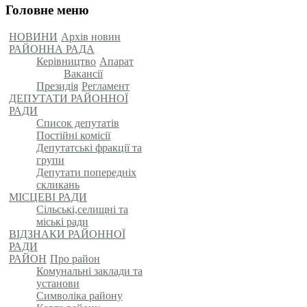
Головне меню
НОВИНИ
Архів новин
РАЙОННА РАДА
Керівництво
Апарат
Вакансії
Президія
Регламент
ДЕПУТАТИ РАЙОННОЇ
РАДИ
Список депутатів
Постійні комісії
Депутатські фракції та
групи
Депутати попередніх
скликань
МІСЦЕВІ РАДИ
Сільські,селищні та
міські ради
ВІДЗНАКИ РАЙОННОЇ
РАДИ
РАЙОН
Про район
Комунальні заклади та
установи
Символіка району