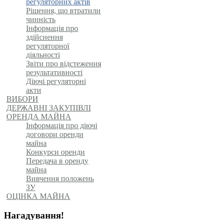
регуляторних актів
Рішення, що втратили
чинність
Інформація про
здійснення
регуляторної
діяльності
Звіти про відстеження
результативності
Діючі регуляторні
акти
ВИБОРИ
ДЕРЖАВНІ ЗАКУПІВЛІ
ОРЕНДА МАЙНА
Інформація про діючі
договори оренди
майна
Конкурси оренди
Передача в оренду
майна
Вивчення положень
ЗУ
ОЦІНКА МАЙНА
Нагадування!