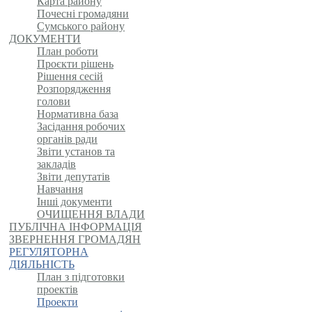
Карта району
Почесні громадяни
Сумського району
ДОКУМЕНТИ
План роботи
Проєкти рішень
Рішення сесій
Розпорядження
голови
Нормативна база
Засідання робочих
органів ради
Звіти установ та
закладів
Звіти депутатів
Навчання
Інші документи
ОЧИЩЕННЯ ВЛАДИ
ПУБЛІЧНА ІНФОРМАЦІЯ
ЗВЕРНЕННЯ ГРОМАДЯН
РЕГУЛЯТОРНА
ДІЯЛЬНІСТЬ
План з підготовки
проектів
Проекти