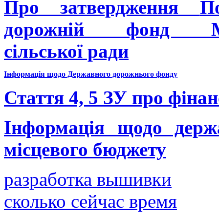
Про затвердження
П
дорожній фонд
сільської ради
Інформація щодо Д
ержавного дорожнього фонд
у
Стат
тя 4, 5 ЗУ про фіна
Інформація щодо д
ерж
місцевого бюджету
разработка вышивки
сколько сейчас время