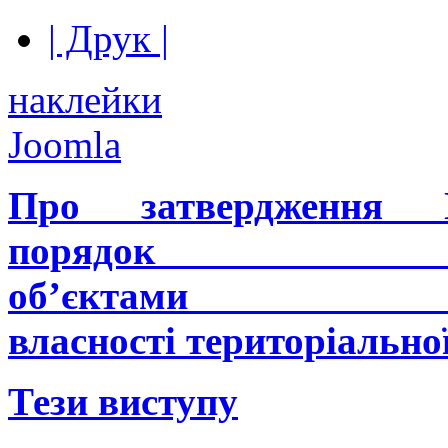
| Друк |
наклейки
Joomla
Про
затвердження
П
порядок уп
об’єкта
власності
територіально
Тези виступу