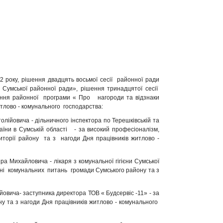
року, рішення двадцять восьмої сесії районної ради
 Сумської районної ради», рішення тринадцятої сесії
ення районної програми « Про нагороди та відзнаки
тлово - комунального господарства:
овича - дільничного інспектора по Терешківській та
раїни в Сумській області - за високий професіоналізм,
иторії району та з нагоди Дня працівників житлово -
айловича - лікаря з комунальної гігієни Сумської
шенні комунальних питань громади Сумського району та з
ча- заступника директора ТОВ « Будсервіс -11» - за
 та з нагоди Дня працівників житлово - комунального