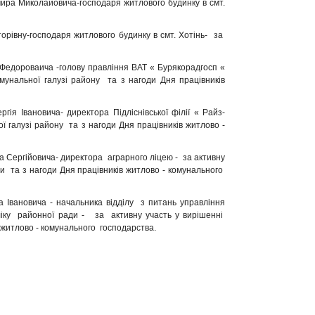
Миколайовича-господаря житлового будинку в смт.
ну-господаря житлового будинку в смт. Хотінь- за
ороваича -голову правління ВАТ « Бурякорадгосп «
мунальної галузі району та з нагоди Дня працівників
ановича- директора Підліснівської філії « Райз-
 галузі району та з нагоди Дня працівників житлово -
гійовича- директора аграрного ліцею - за активну
и та з нагоди Дня працівників житлово - комунального
овича - начальника відділу з питань управління
бліку районної ради - за активну участь у вирішенні
 житлово - комунального господарства.