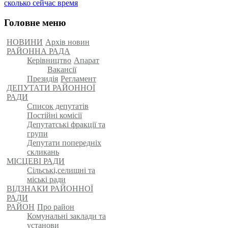
сколько сейчас время
Головне меню
НОВИНИ
Архів новин
РАЙОННА РАДА
Керівництво
Апарат
Вакансії
Президія
Регламент
ДЕПУТАТИ РАЙОННОЇ
РАДИ
Список депутатів
Постійні комісії
Депутатські фракції та
групи
Депутати попередніх
скликань
МІСЦЕВІ РАДИ
Сільські,селищні та
міські ради
ВІДЗНАКИ РАЙОННОЇ
РАДИ
РАЙОН
Про район
Комунальні заклади та
установи