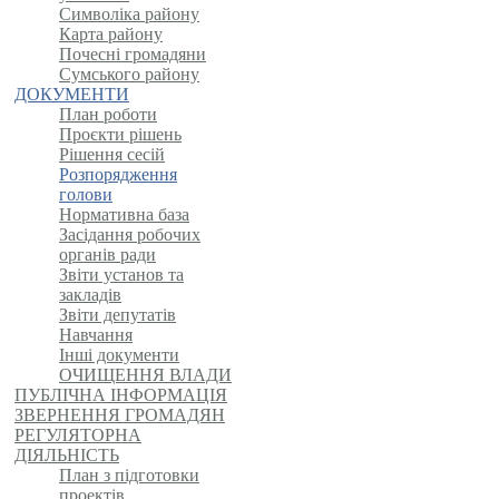
Символіка району
Карта району
Почесні громадяни
Сумського району
ДОКУМЕНТИ
План роботи
Проєкти рішень
Рішення сесій
Розпорядження
голови
Нормативна база
Засідання робочих
органів ради
Звіти установ та
закладів
Звіти депутатів
Навчання
Інші документи
ОЧИЩЕННЯ ВЛАДИ
ПУБЛІЧНА ІНФОРМАЦІЯ
ЗВЕРНЕННЯ ГРОМАДЯН
РЕГУЛЯТОРНА
ДІЯЛЬНІСТЬ
План з підготовки
проектів