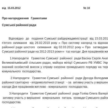
від 15.03.2012 № 10
Про нагородження Грамотами
Сумської районної ради
Відповідно до подання Сумської райдержадміністрації від 15.03.2012 
п'ятого скликання від 26.02.2010 року « Про систему нагород та відзнак
районної ради шостого скликання від 02.03.2012 року « Про затвердж
Сумської районної ради на 2012-2013 роки»» таз нагоди Дня працівників жи
1.Нагородити Грамотою Сумської районної ради Васіна Сергія Анатолій
Великовільмівській сільських радах, майора міліції Сумського РВ УМВС Ук
значний особистий внесок у справу охорони громадського порядку на тер
комунального господарства.
2.Нагородити Грамотою Сумської районної ради Дрозда Володимира Мих
районної санітарно - епідеміологічної станції - за активну участь у вирі
нагоди Дня працівників житлово - комунального господарства.
3.Нагородити Грамотою Сумської районної ради Голіка Олега Валерійови
активну участь у вирішенні комунальних питань громади Сумського району
господарства.