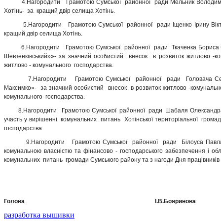
4.Нагородити Грамотою Сумської районної ради Мельник Володимира 
Хотінь- за кращий двір селища Хотінь.
5.Нагородити Грамотою Сумської районної ради Іщенко Ірину Вікторів
кращий двір селища Хотінь.
6.Нагородити Грамотою Сумської районної ради Ткаченка Бориса Фед
Шевченківський»»- за значний особистий внесок в розвиток житлово -ко
житлово - комунального господарства.
7.Нагородити Грамотою Сумської районної ради Головача Сергія Ів
Максимко»- за значний особистий внесок в розвиток житлово -комунальної
комунального господарства.
8.Нагородити Грамотою Сумської районної ради Шабаля Олександра Сер
участь у вирішенні комунальних питань Хотінської територіальної громад
господарства.
9.Нагородити Грамотою Сумської районної ради Білоуса Павла Іван
комунальною власністю та фінансово - господарського забезпечення і о
комунальних питань громади Сумського району та з нагоди Дня працівників
Голова І.В.Бояринова
разработка вышивки