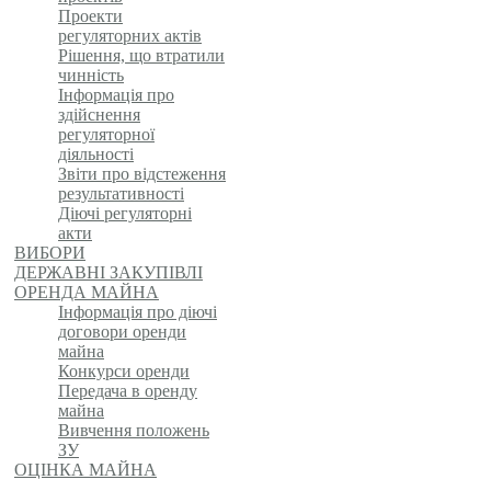
Проекти
регуляторних актів
Рішення, що втратили
чинність
Інформація про
здійснення
регуляторної
діяльності
Звіти про відстеження
результативності
Діючі регуляторні
акти
ВИБОРИ
ДЕРЖАВНІ ЗАКУПІВЛІ
ОРЕНДА МАЙНА
Інформація про діючі
договори оренди
майна
Конкурси оренди
Передача в оренду
майна
Вивчення положень
ЗУ
ОЦІНКА МАЙНА