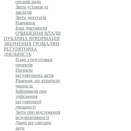
органів ради
Звіти установ та
закладів
Звіти депутатів
Навчання
Інші документи
ОЧИЩЕННЯ ВЛАДИ
ПУБЛІЧНА ІНФОРМАЦІЯ
ЗВЕРНЕННЯ ГРОМАДЯН
РЕГУЛЯТОРНА
ДІЯЛЬНІСТЬ
План з підготовки
проектів
Проекти
регуляторних актів
Рішення, що втратили
чинність
Інформація про
здійснення
регуляторної
діяльності
Звіти про відстеження
результативності
Діючі регуляторні
акти