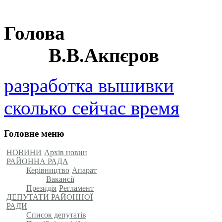
Го
В.В.Акпєров
разработка вышивки
сколько сейчас время
Головне меню
НОВИНИ
Архів новин
РАЙОННА РАДА
Керівництво
Апарат
Вакансії
Президія
Регламент
ДЕПУТАТИ РАЙОННОЇ
РАДИ
Список депутатів