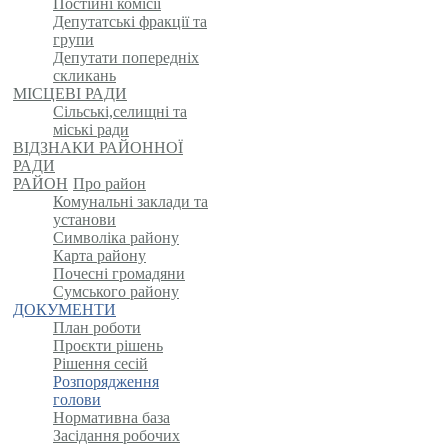
Постійні комісії
Депутатські фракції та
групи
Депутати попередніх
скликань
МІСЦЕВІ РАДИ
Сільські,селищні та
міські ради
ВІДЗНАКИ РАЙОННОЇ
РАДИ
РАЙОН
Про район
Комунальні заклади та
установи
Символіка району
Карта району
Почесні громадяни
Сумського району
ДОКУМЕНТИ
План роботи
Проєкти рішень
Рішення сесій
Розпорядження
голови
Нормативна база
Засідання робочих